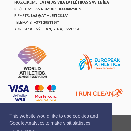
NOSAUKUMS:
LATVIJAS VIEGLATLĒTIKAS SAVIENĪBA
REĢISTRĀCIJAS NUMURS:
40008029019
E-PASTS:
LVS@ATHLETICS.LV
TELEFONS:
+371 29511674
ADRESE:
AUGŠIELA 1, RĪGA, LV-1009
This website would like to use cookies and
Ziņo par pārkāpumu
Privātuma politika
Google Analytics to make visit statistics.
Pirkšanas un atgriešanas noteikumi
Learn more