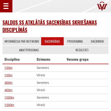
SALDUS SS ATKLĀTĀS SACENSĪBAS SKRIEŠANAS
DISCIPLĪNĀS
INFORMĀCIJA PAR NOTIKUMU
SACENSĪBAS
PROGRAMMA
DALĪBNIEKI
AMATPERSONAS
REZULTĀTI
Disciplīna
Dzimums
Vecuma grupa
100m
Sievietes
100m
Vīrieši
400m
Sievietes
400m
Vīrieši
1000m
Sievietes
1000m
Vīrieši