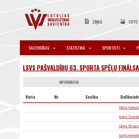
ZIŅAS
FOTO
SACENSĪBAS
STATISTIKA
SPORTISTI
P
LSVS PAŠVALDĪBU 63. SPORTA SPĒĻU FINĀLSA
INFORMĀCIJA
Vieta
Nr
Secība
Dalībniek
Jānis Vanu
Ivars Dund
Jānis Strap
Jurijs Jeme