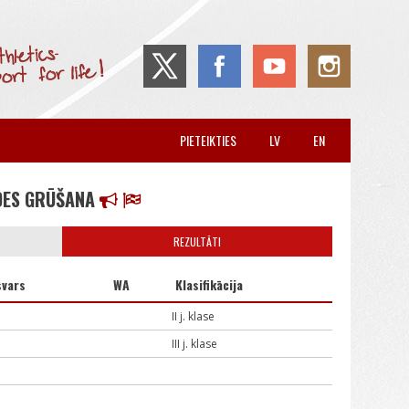
PIETEIKTIES
LV
EN
DES GRŪŠANA
REZULTĀTI
svars
WA
Klasifikācija
II j. klase
III j. klase