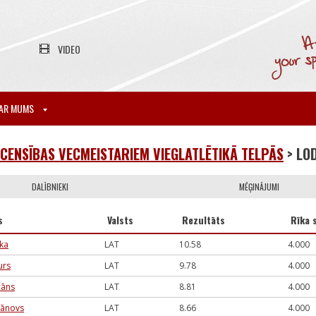
VIDEO
AR MUMS
CENSĪBAS VECMEISTARIEM VIEGLATLĒTIKĀ TELPĀS
> LO
DALĪBNIEKI
MĒĢINĀJUMI
s
Valsts
Rezultāts
Rīka 
ška
LAT
10.58
4.000
urs
LAT
9.78
4.000
cāns
LAT
8.81
4.000
ļjānovs
LAT
8.66
4.000