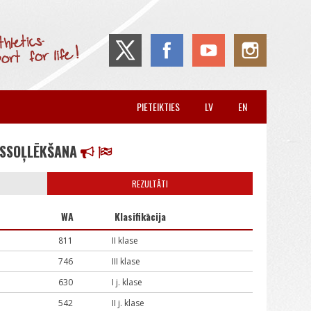
PIETEIKTIES
LV
EN
ĪSSOĻLĒKŠANA
REZULTĀTI
WA
Klasifikācija
811
II klase
746
III klase
630
I j. klase
542
II j. klase