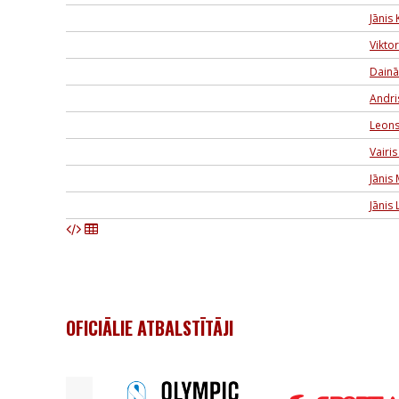
Jānis
Viktor
Dainā
Andri
Leons
Vairi
Jānis
Jānis
OFICIĀLIE ATBALSTĪTĀJI