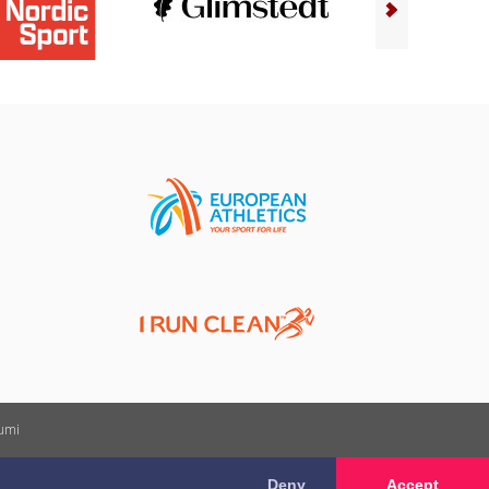
kumi
Deny
Accept