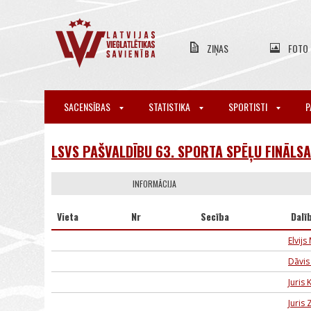
ZIŅAS
FOTO
SACENSĪBAS
STATISTIKA
SPORTISTI
P
LSVS PAŠVALDĪBU 63. SPORTA SPĒĻU FINĀLSA
INFORMĀCIJA
Vieta
Nr
Secība
Dalī
Elvijs
Dāvis
Juris
Juris 