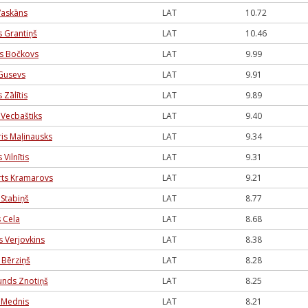
 Vaskāns
LAT
10.72
s Grantiņš
LAT
10.46
s Bočkovs
LAT
9.99
 Gusevs
LAT
9.91
 Zālītis
LAT
9.89
 Vecbaštiks
LAT
9.40
is Maļinausks
LAT
9.34
 Vilnītis
LAT
9.31
ts Kramarovs
LAT
9.21
 Stabiņš
LAT
8.77
s Cela
LAT
8.68
s Verjovkins
LAT
8.38
 Bērziņš
LAT
8.28
nds Znotiņš
LAT
8.25
 Mednis
LAT
8.21