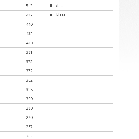
513
II j. klase
487
III j. klase
440
432
430
381
375
372
362
318
309
280
270
267
263