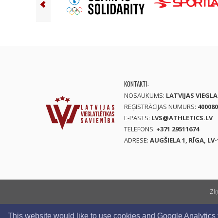
KONTAKTI:
NOSAUKUMS:
LATVIJAS VIEGL
REĢISTRĀCIJAS NUMURS:
400080
E-PASTS:
LVS@ATHLETICS.LV
TELEFONS:
+371 29511674
ADRESE:
AUGŠIELA 1, RĪGA, LV-
Zi
This website would like to use cookies and Google Analytics to