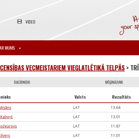
VIDEO
AR MUMS
CENSĪBAS VECMEISTARIEM VIEGLATLĒTIKĀ TELPĀS
> TR
DALĪBNIEKI
MĒĢINĀJUMI
bnieks
Valsts
Rezultāts
 Misāns
LAT
13.64
 Kalniņš
LAT
13.01
 Kožeurovs
LAT
11.87
Zilvers
LAT
11.01