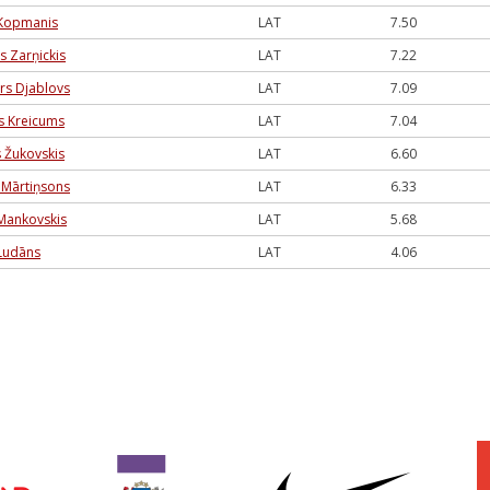
 Kopmanis
LAT
7.50
s Zarņickis
LAT
7.22
rs Djablovs
LAT
7.09
s Kreicums
LAT
7.04
 Žukovskis
LAT
6.60
s Mārtiņsons
LAT
6.33
 Mankovskis
LAT
5.68
 Ludāns
LAT
4.06