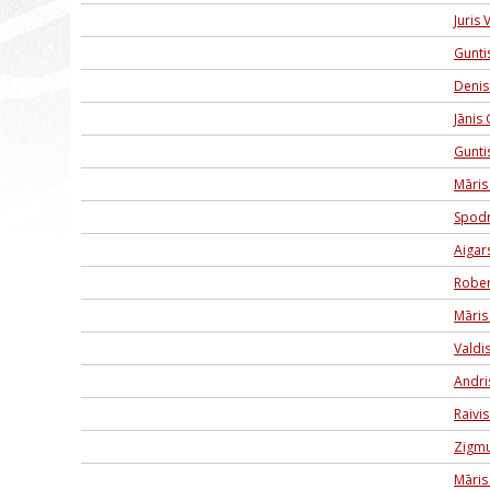
Juris
Gunti
Denis
Jānis
Guntis
Māris
Spodr
Aigars
Rober
Māris
Valdi
Andri
Raivis
Zigmu
Māris