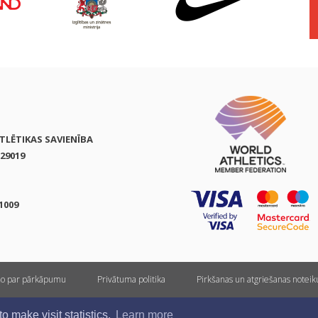
ATLĒTIKAS SAVIENĪBA
29019
1009
ņo par pārkāpumu
Privātuma politika
Pirkšanas un atgriešanas notei
Visas tiesības rezervētas. Pārpublicēšanas gadījumā saite uz athletics.lv ir obligāta.
 make visit statistics.
Learn more