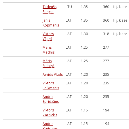
Tadeušs
LTU
1.35
360
III j. klase
Songin
Jānis
LAT
1.35
360
III j. klase
Kopmanis
Viktors
LAT
1.30
318
III j. klase
Vējiņš
Māris
LAT
1.25
277
Mednis
Māris
LAT
1.25
277
Stabiņš
Arvīds Vītols
LAT
1.20
235
Viktors
LAT
1.20
235
Folkmanis
Andris
LAT
1.20
235
Spridzāns
Viktors
LAT
1.15
194
Zarņickis
Andris
LAT
1.15
194
Kreicums