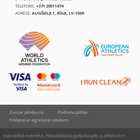
TELEFONS:
+371 29511674
ADRESE:
AUGŠIELA 1, RĪGA, LV-1009
Ziņo par pārkāpumu
Privātuma politika
Pirkšanas un atgriešanas noteikumi
Visas tiesības rezervētas. Pārpublicēšanas gadījumā saite uz athletics.lv ir