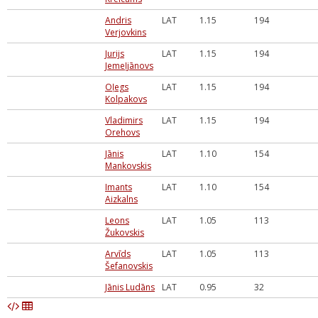
Andris
LAT
1.15
194
Verjovkins
Jurijs
LAT
1.15
194
Jemeļjānovs
Oļegs
LAT
1.15
194
Kolpakovs
Vladimirs
LAT
1.15
194
Orehovs
Jānis
LAT
1.10
154
Mankovskis
Imants
LAT
1.10
154
Aizkalns
Leons
LAT
1.05
113
Žukovskis
Arvīds
LAT
1.05
113
Šefanovskis
Jānis Ludāns
LAT
0.95
32