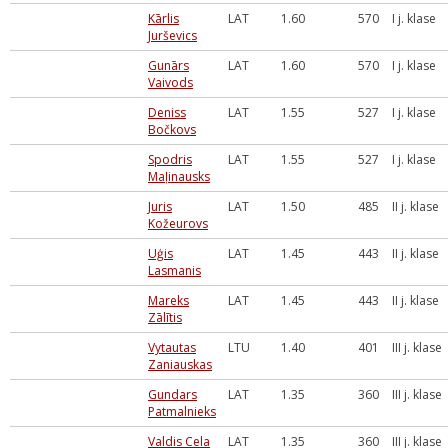
Kārlis
LAT
1.60
570
I j. klase
Jurševics
Gunārs
LAT
1.60
570
I j. klase
Vaivods
Deniss
LAT
1.55
527
I j. klase
Bočkovs
Spodris
LAT
1.55
527
I j. klase
Maļinausks
Juris
LAT
1.50
485
II j. klase
Kožeurovs
Uģis
LAT
1.45
443
II j. klase
Lasmanis
Mareks
LAT
1.45
443
II j. klase
Zālītis
Vytautas
LTU
1.40
401
III j. klase
Zaniauskas
Gundars
LAT
1.35
360
III j. klase
Patmalnieks
Valdis Cela
LAT
1.35
360
III j. klase