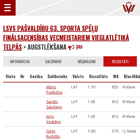
LSVS PAŠVALDĪBU 63. SPORTA SPĒĻU
FINĀLSACENSĪBAS VECMEISTARIEM VIEGLATLĒTIKĀ
TELPĀS
> AUGSTLĒKŠANA
INFORMĀCIJA
DALĪBNIEKI
MĒĢINĀJUMI
REZULTĀTI
Vieta
Nr
Secība
Dalībnieks
Valsts
Rezultāts
WA
Klasifikā
Māris
LAT
1.70
655
III klase
Padedzis
Sandis
LAT
1.65
612
III klase
Sabājevs
Juris
LAT
1.65
612
III klase
Vaskāns
Gints
LAT
1.60
570
I j. klase
Rudzītis