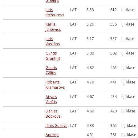
Grietiņš
Juris
LAT
5.53
612
I j. klase
Kožeurovs
Kārlis
LAT
5.26
556
I j. klase
Jurševics
Juris
LAT
5.17
537
I j. klase
Vaskāns
Guntis
LAT
5.00
502
I j. klase
Grantiņš
Guntis
LAT
4.82
465
II j. klase
Zālītis
Roberts
LAT
4.70
441
II j. klase
Kramarovs
Aigars
LAT
4.67
434
II j. klase
Vilnītis
Deniss
LAT
4.60
420
II j. klase
Bočkovs
Jānis Gusevs
LAT
4.33
365
III j. klase
Andrejs
4.31
361
III j. klase