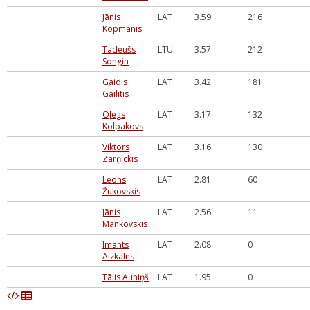
Jānis
LAT
3.59
216
Kopmanis
Tadeušs
LTU
3.57
212
Songin
Gaidis
LAT
3.42
181
Gailītis
Oļegs
LAT
3.17
132
Kolpakovs
Viktors
LAT
3.16
130
Zarņickis
Leons
LAT
2.81
60
Žukovskis
Jānis
LAT
2.56
11
Mankovskis
Imants
LAT
2.08
0
Aizkalns
Tālis Auniņš
LAT
1.95
0