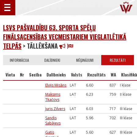
LSVS PAŠVALDĪBU 63. SPORTA SPĒĻU
FINĀLSACENSĪBAS VECMEISTARIEM VIEGLATLĒTIKĀ
TELPĀS
> TĀLLĒKŠANA
INFORMĀCIJA
DALĪBNIEKI
MĒĢINĀJUMI
REZULTĀTI
Vieta
Nr
Secība
Dalībnieks
Valsts
Rezultāts
WA
Klasifikā
Elvijs Misāns
LAT
6.60
837
I klase
Maksims
LAT
6.23
759
II klase
Tkačovs
Juris Zilvers
LAT
6.03
717
III klase
Sandis
LAT
5.96
702
III klase
Sabājevs
Gatis
LAT
5.60
627
III klase