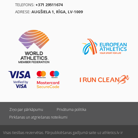
TELEFONS:
+371 29511674
ADRESE:
AUGŠIELA 1, RĪGA, LV-1009
Ziņo par pārkāpumu
Privātuma politika
Pirkšanas un atgriešanas noteikumi
Visas tiesības rezervētas. Pārpublicēšanas gadījumā saite uz athletics.lv ir