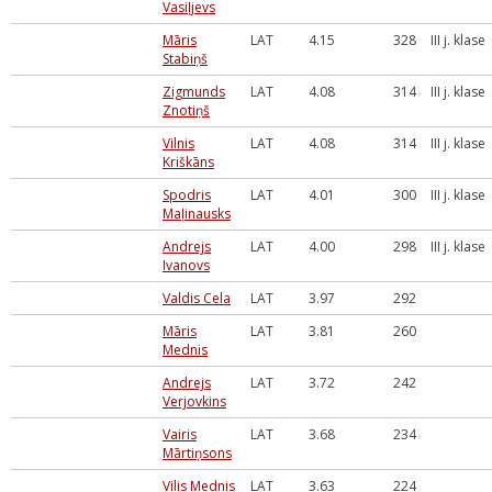
Vasiļjevs
Māris
LAT
4.15
328
III j. klase
Stabiņš
Zigmunds
LAT
4.08
314
III j. klase
Znotiņš
Vilnis
LAT
4.08
314
III j. klase
Kriškāns
Spodris
LAT
4.01
300
III j. klase
Maļinausks
Andrejs
LAT
4.00
298
III j. klase
Ivanovs
Valdis Cela
LAT
3.97
292
Māris
LAT
3.81
260
Mednis
Andrejs
LAT
3.72
242
Verjovkins
Vairis
LAT
3.68
234
Mārtiņsons
Vilis Mednis
LAT
3.63
224