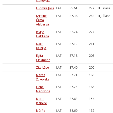
Stahovska
Ludmila Joce
LAT
35.61
277
III j. klase
Kristīne
LAT
36.38
242
III j. klase
Čī‘ma
Alsberga
Ieviņa
LAT
36.74
227
Lieldiena
Dace
LAT
37.12
211
Kalniņa
Egita
LAT
37.18
208
Cinkmane
Zita Lāce
LAT
37.40
200
Marita
LAT
37.71
188
Žukovska
Liene
LAT
37.75
186
Medisone
Marta
LAT
38.63
154
Jespere
Mārīte
LAT
38.69
152