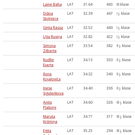
Laine Baha
LAT
31.64
493
III klase
Diāna
LAT
32.39
447
I j. klase
Stolniece
Ginta Rassa
LAT
32.52
440
I j. klase
Līga Rusiņa
LAT
32.82
422
I j. klase
Simona
LAT
33.54
382
II j. klase
Zilberte
Rudīte
LAT
34.13
350
II j. klase
Everte
Ilona
LAT
34.32
340
II j. klase
Kojaloviča
Inese
LAT
34.40
336
II j. klase
Sigutenkova
Anita
LAT
34.60
326
III j. klase
Platpire
Maruta
LAT
34.77
317
III j. klase
Krūmiņa
Egita
LAT
35.25
294
III j. klase