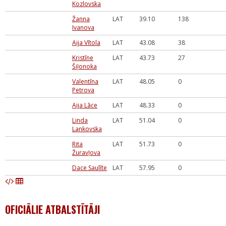
Kozlovska
Žanna
LAT
39.10
138
Ivanova
Aija Vītola
LAT
43.08
38
Kristīne
LAT
43.73
27
Šiļonoka
Valentīna
LAT
48.05
0
Petrova
Aija Lāce
LAT
48.33
0
Linda
LAT
51.04
0
Lankovska
Rita
LAT
51.73
0
Žuravļova
Dace Saulīte
LAT
57.95
0
OFICIĀLIE ATBALSTĪTĀJI