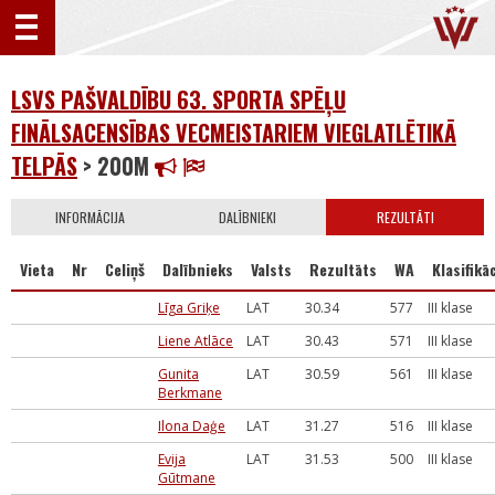
LSVS PAŠVALDĪBU 63. SPORTA SPĒĻU
FINĀLSACENSĪBAS VECMEISTARIEM VIEGLATLĒTIKĀ
TELPĀS
> 200M
INFORMĀCIJA
DALĪBNIEKI
REZULTĀTI
Vieta
Nr
Celiņš
Dalībnieks
Valsts
Rezultāts
WA
Klasifikāc
Līga Griķe
LAT
30.34
577
III klase
Liene Atlāce
LAT
30.43
571
III klase
Gunita
LAT
30.59
561
III klase
Berkmane
Ilona Daģe
LAT
31.27
516
III klase
Evija
LAT
31.53
500
III klase
Gūtmane