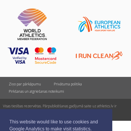
Ziņo par pārkāpumu
Privātuma politika
Pirkšanas un atgriešanas noteikumi
Visas tiesības rezervētas. Pārpublicēšanas gadījumā saite uz athletics.lv ir
obligāta.
This website would like to use cookies and
Google Analytics to make visit statistics.