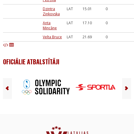
Dzintra
LAT
15.01
0
Zinkovska
Anta
LAT
17.10
0
Mincāne
Velta Bruce
LAT
21.69
0
OFICIĀLIE ATBALSTĪTĀJI