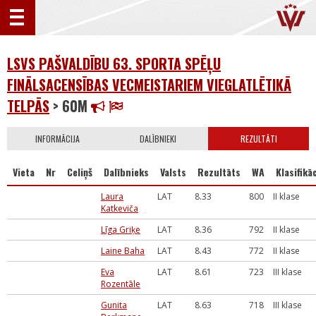
LSVS PAŠVALDĪBU 63. SPORTA SPĒĻU
FINĀLSACENSĪBAS VECMEISTARIEM VIEGLATLĒTIKĀ
TELPĀS
> 60M
INFORMĀCIJA
DALĪBNIEKI
REZULTĀTI
Vieta
Nr
Celiņš
Dalībnieks
Valsts
Rezultāts
WA
Klasifikāc
Laura
LAT
8.33
800
II klase
Katkeviča
Līga Griķe
LAT
8.36
792
II klase
Laine Baha
LAT
8.43
772
II klase
Eva
LAT
8.61
723
III klase
Rozentāle
Gunita
LAT
8.63
718
III klase