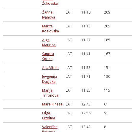
Žukovska
Žanna
LAT
11.10
209
Ivanova
Mārīte
LAT
11.13
205
Kozlovska
Aiga
LAT
11.27
185
Mauriņa
Sandra
LAT
11.41
167
Sprice
Aija Vītola
LAT
11.53
151
Jevgenija
LAT
11.71
130
Dacjuka
Marija
LAT
11.85
115
Trifonova
Māra Rināsa
LAT
12.43
61
Olga
LAT
12.56
51
Ozoliņa
Valentīna
LAT
13.42
8
Petrova