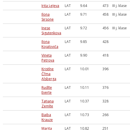
Irita Ļeļeva
LAT
9.64
473
III j. klase
Ilona
LAT
9.71
458
III j. klase
Sirsone
Inese
LAT
9.72
456
III j. klase
Sigutenkova
Ilona
LAT
9.85
428
Kojaloviča
Vineta
LAT
9.90
418
Petrova
Kristīne
LAT
10.01
396
Čī‘ma
Alsberga
Rudīte
LAT
10.11
376
Everte
Tatjana
LAT
10.37
328
Zemīte
Baiba
LAT
10.73
266
Krauze
Marita
LAT
10.82
251