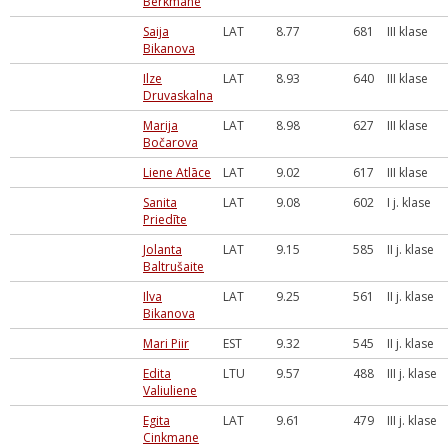
Berkmane
Saija
LAT
8.77
681
III klase
Bikanova
Ilze
LAT
8.93
640
III klase
Druvaskalna
Marija
LAT
8.98
627
III klase
Bočarova
Liene Atlāce
LAT
9.02
617
III klase
Sanita
LAT
9.08
602
I j. klase
Priedīte
Jolanta
LAT
9.15
585
II j. klase
Baltrušaite
Ilva
LAT
9.25
561
II j. klase
Bikanova
Mari Piir
EST
9.32
545
II j. klase
Edita
LTU
9.57
488
III j. klase
Valiuliene
Egita
LAT
9.61
479
III j. klase
Cinkmane