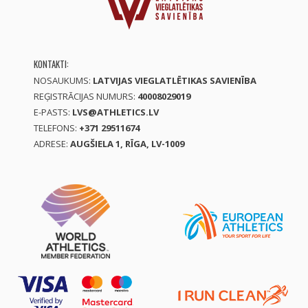
KONTAKTI:
NOSAUKUMS:
LATVIJAS VIEGLATLĒTIKAS SAVIENĪBA
REĢISTRĀCIJAS NUMURS:
40008029019
E-PASTS:
LVS@ATHLETICS.LV
TELEFONS:
+371 29511674
ADRESE:
AUGŠIELA 1, RĪGA, LV-1009