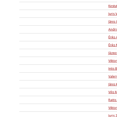
Kestu
Juris 
Jānis 
Andri
Ēriks
Ēriks 
Jāzep
Vikto
Intis 
Valer
Jānis
Vilis 
Raiti
Viktor
Juris 