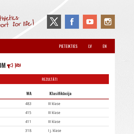
PIETEIKTIES
LV
EN
00M
REZULTĀTI
WA
Klasifikācija
483
III klase
415
III klase
411
III klase
318
I j. klase