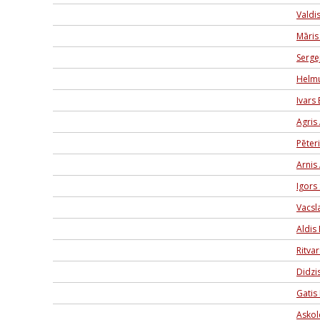
Valdi
Māris
Serge
Helmu
Ivars
Agris
Pēter
Arnis
Igors
Vacsl
Aldis 
Ritva
Didzi
Gatis
Askol