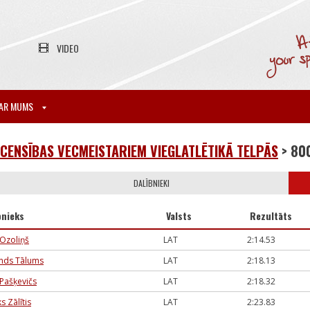
VIDEO
AR MUMS
CENSĪBAS VECMEISTARIEM VIEGLATLĒTIKĀ TELPĀS
> 8
DALĪBNIEKI
bnieks
Valsts
Rezultāts
 Ozoliņš
LAT
2:14.53
nds Tālums
LAT
2:18.13
 Pašķevičs
LAT
2:18.32
s Zālītis
LAT
2:23.83