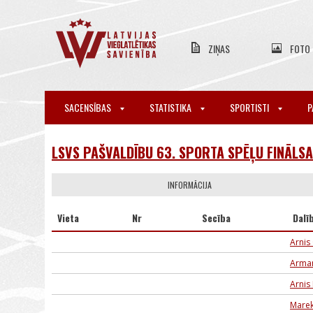
ZIŅAS
FOTO
SACENSĪBAS
STATISTIKA
SPORTISTI
P
LSVS PAŠVALDĪBU 63. SPORTA SPĒĻU FINĀLSA
INFORMĀCIJA
Vieta
Nr
Secība
Dalī
Arnis
Arma
Arnis
Marek