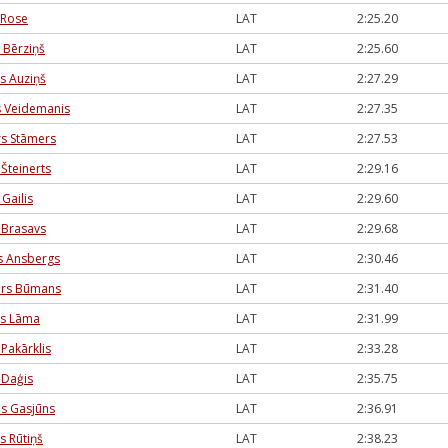
 Rose
LAT
2:25.20
s Bērziņš
LAT
2:25.60
s Auziņš
LAT
2:27.29
s Veidemanis
LAT
2:27.35
s Stāmers
LAT
2:27.53
 Šteinerts
LAT
2:29.16
Gailis
LAT
2:29.60
s Brasavs
LAT
2:29.68
s Ansbergs
LAT
2:30.46
ars Būmans
LAT
2:31.40
rs Lāma
LAT
2:31.99
 Pakārklis
LAT
2:33.28
 Daģis
LAT
2:35.75
s Gasjūns
LAT
2:36.91
s Rūtiņš
LAT
2:38.23