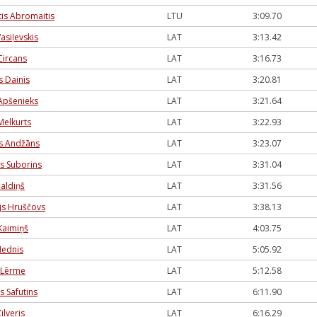
tis Abromaitis
LTU
3:09.70
Vasiļevskis
LAT
3:13.42
Circans
LAT
3:16.73
s Dainis
LAT
3:20.81
 Apšenieks
LAT
3:21.64
Melkurts
LAT
3:22.93
s Andžāns
LAT
3:23.07
rs Suborins
LAT
3:31.04
Baldiņš
LAT
3:31.56
ijs Hruščovs
LAT
3:38.13
 Kaimiņš
LAT
4:03.75
Mednis
LAT
5:05.92
s Lērme
LAT
5:12.58
s Safutins
LAT
6:11.90
Zilveris
LAT
6:16.29