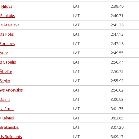
s Ņilovs
LAT
2:39.40
 Pankoks
LAT
2:40.71
js Arzjajevs
LAT
2:41.28
ts Polis
LAT
2:47.13
 Borisovs
LAT
2:47.18
 Auce
LAT
2:49.55
is Cābulis
LAT
2:50.44
 Ābelīte
LAT
2:50.75
 Seņko
LAT
2:55.92
avs Ančevskis
LAT
2:56.02
Dainis
LAT
3:00.93
rs Lērme
LAT
3:01.75
s Kalniņš
LAT
3:03.85
 Brakanskis
LAT
3:07.20
ds Bušmanis
LAT
3:09.17