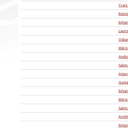
Craig
Reini
Edgar
Lauri
Oskar
Māris
Andis 
Salvi
Aigar
Gunt
Edga
Māris
Salvis
Armīn
Edgar