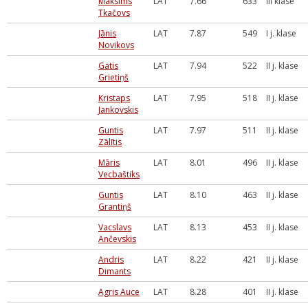
Maksims
LAT
7.66
633
III klase
Tkačovs
Jānis
LAT
7.87
549
I j. klase
Novikovs
Gatis
LAT
7.94
522
II j. klase
Grietiņš
Kristaps
LAT
7.95
518
II j. klase
Jankovskis
Guntis
LAT
7.97
511
II j. klase
Zālītis
Māris
LAT
8.01
496
II j. klase
Vecbaštiks
Guntis
LAT
8.10
463
II j. klase
Grantiņš
Vacslavs
LAT
8.13
453
II j. klase
Ančevskis
Andris
LAT
8.22
421
II j. klase
Dimants
Agris Auce
LAT
8.28
401
II j. klase