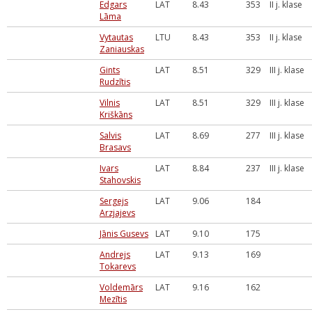
Edgars
LAT
8.43
353
II j. klase
Lāma
Vytautas
LTU
8.43
353
II j. klase
Zaniauskas
Gints
LAT
8.51
329
III j. klase
Rudzītis
Vilnis
LAT
8.51
329
III j. klase
Kriškāns
Salvis
LAT
8.69
277
III j. klase
Brasavs
Ivars
LAT
8.84
237
III j. klase
Stahovskis
Sergejs
LAT
9.06
184
Arzjajevs
Jānis Gusevs
LAT
9.10
175
Andrejs
LAT
9.13
169
Tokarevs
Voldemārs
LAT
9.16
162
Mezītis