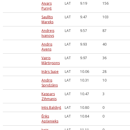
Aivars
LAT
9.19
156
Puriņš
Saulītis
LAT
9.47
103
Mareks
Andrejs
LAT
9.57
87
Ivanovs
Andris
LAT
9.93
40
Avens
Vairis
LAT
9.97
36
Mārtiņsons
Inārs Supe
LAT
10.06
28
Andris
LAT
10.31
10
Spridzāns
Kaspars
LAT
10.47
3
Zihmanis
Intis Baldiņš
LAT
10.80
0
Ēriks
LAT
10.84
0
Apšenieks
Juris
LAT
11.11
0