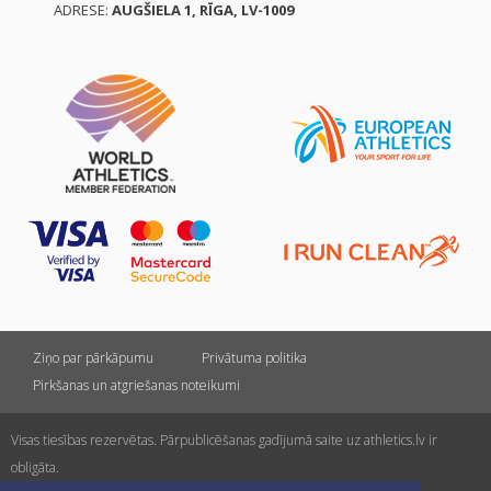
ADRESE:
AUGŠIELA 1, RĪGA, LV-1009
Ziņo par pārkāpumu
Privātuma politika
Pirkšanas un atgriešanas noteikumi
Visas tiesības rezervētas. Pārpublicēšanas gadījumā saite uz athletics.lv ir
obligāta.