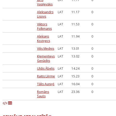
Vasiļevskis
Aleksandrs
LAT
11.17
0
Lisovs
Viktors
LAT
11.53
0
Folkmanis
Aleksejs
LAT
11.94
0
Koziņecs
Vilis Mednis
LAT
13.01
0
Kļementjevs
LAT
13.02
0
Genādijs
Uldis Ābelis
LAT
14.24
0
Raitis Lērme
LAT
15.23
0
Tālis Auniņš
LAT
16.04
0
Romāns
LAT
23.36
0
Šaušs