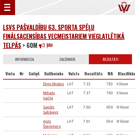
LSVS PAŠVALDĪBU 63. SPORTA SPĒĻU
FINĀLSACENSĪBAS VECMEISTARIEM VIEGLATLĒTIKĀ
TELPĀS
> 60M
INFORMĀCIJA
DALĪBNIEKI
REZULTĀTI
Vieta
Nr
Celiņš
Dalībnieks
Valsts
Rezultāts
WA
Klasifikāc
Elvijs Misāns
LAT
7.32
783
II klase
Mihails
LAT
7.37
760
II klase
Vačiļa
Sandis
LAT
7.60
659
III klase
Sabājevs
Aivis
LAT
7.61
654
III klase
Štemmers