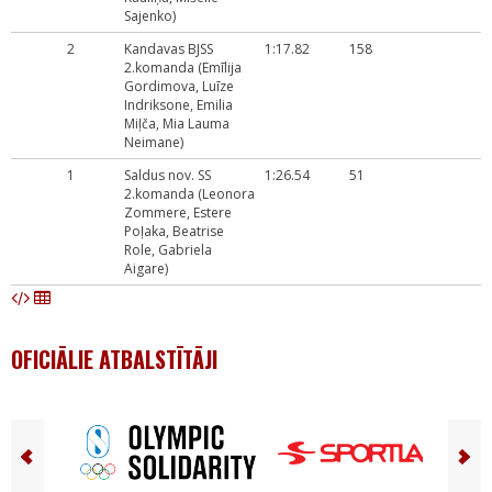
Sajenko)
2
Kandavas BJSS
1:17.82
158
2.komanda (Emīlija
Gordimova, Luīze
Indriksone, Emilia
Miļča, Mia Lauma
Neimane)
1
Saldus nov. SS
1:26.54
51
2.komanda (Leonora
Zommere, Estere
Poļaka, Beatrise
Role, Gabriela
Aigare)
OFICIĀLIE ATBALSTĪTĀJI