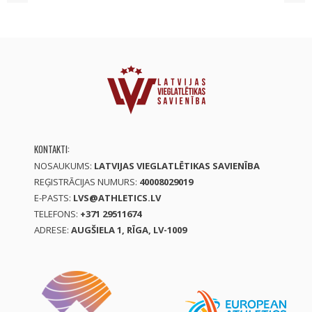
KONTAKTI:
NOSAUKUMS:
LATVIJAS VIEGLATLĒTIKAS SAVIENĪBA
REĢISTRĀCIJAS NUMURS:
40008029019
E-PASTS:
LVS@ATHLETICS.LV
TELEFONS:
+371 29511674
ADRESE:
AUGŠIELA 1, RĪGA, LV-1009