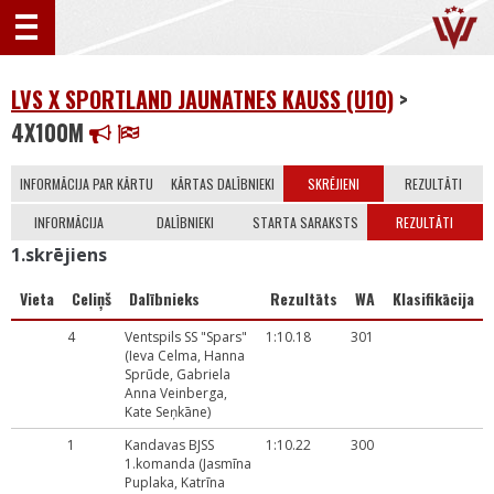
LVS X SPORTLAND JAUNATNES KAUSS (U10)
>
4X100M
INFORMĀCIJA PAR KĀRTU
KĀRTAS DALĪBNIEKI
SKRĒJIENI
REZULTĀTI
INFORMĀCIJA
DALĪBNIEKI
STARTA SARAKSTS
REZULTĀTI
1.skrējiens
Vieta
Celiņš
Dalībnieks
Rezultāts
WA
Klasifikācija
4
Ventspils SS "Spars"
1:10.18
301
(Ieva Celma, Hanna
Sprūde, Gabriela
Anna Veinberga,
Kate Seņkāne)
1
Kandavas BJSS
1:10.22
300
1.komanda (Jasmīna
Puplaka, Katrīna