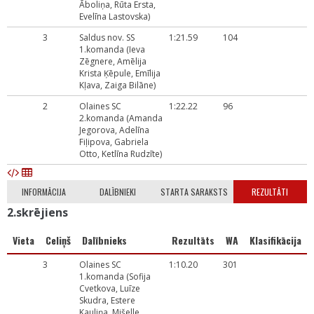
Āboliņa, Rūta Ersta,
Evelīna Lastovska)
3
Saldus nov. SS
1:21.59
104
1.komanda (Ieva
Zēgnere, Amēlija
Krista Ķēpule, Emīlija
Kļava, Zaiga Bilāne)
2
Olaines SC
1:22.22
96
2.komanda (Amanda
Jegorova, Adelīna
Fiļipova, Gabriela
Otto, Ketlīna Rudzīte)
INFORMĀCIJA
DALĪBNIEKI
STARTA SARAKSTS
REZULTĀTI
2.skrējiens
Vieta
Celiņš
Dalībnieks
Rezultāts
WA
Klasifikācija
3
Olaines SC
1:10.20
301
1.komanda (Sofija
Cvetkova, Luīze
Skudra, Estere
Kauliņa, Mišelle