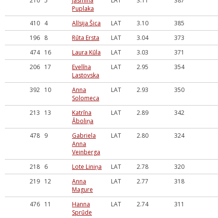
210
5
Jasmīna
LAT
3.11
387
Puplaka
410
4
Alīsija Šica
LAT
3.10
385
196
8
Rūta Ersta
LAT
3.04
373
474
16
Laura Kūla
LAT
3.03
371
206
17
Evelīna
LAT
2.95
354
Lastovska
392
10
Anna
LAT
2.93
350
Solomeca
213
13
Katrīna
LAT
2.89
342
Āboliņa
478
9
Gabriela
LAT
2.80
324
Anna
Veinberga
218
6
Lote Liniņa
LAT
2.78
320
219
12
Anna
LAT
2.77
318
Magure
476
11
Hanna
LAT
2.74
311
Sprūde