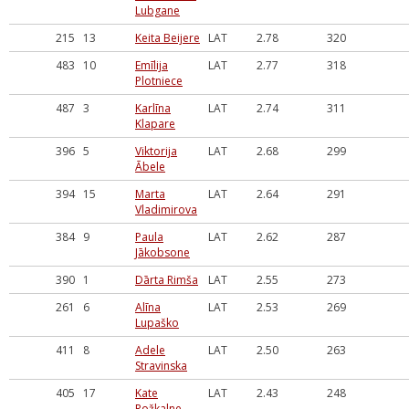
Lubgane
215
13
Keita Beijere
LAT
2.78
320
483
10
Emīlija
LAT
2.77
318
Plotniece
487
3
Karlīna
LAT
2.74
311
Klapare
396
5
Viktorija
LAT
2.68
299
Ābele
394
15
Marta
LAT
2.64
291
Vladimirova
384
9
Paula
LAT
2.62
287
Jākobsone
390
1
Dārta Rimša
LAT
2.55
273
261
6
Alīna
LAT
2.53
269
Lupaško
411
8
Adele
LAT
2.50
263
Stravinska
405
17
Kate
LAT
2.43
248
Rožkalne