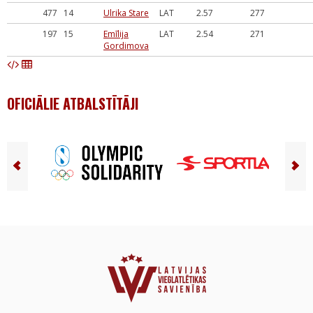
477
14
Ulrika Stare
LAT
2.57
277
197
15
Emīlija
LAT
2.54
271
Gordimova
OFICIĀLIE ATBALSTĪTĀJI