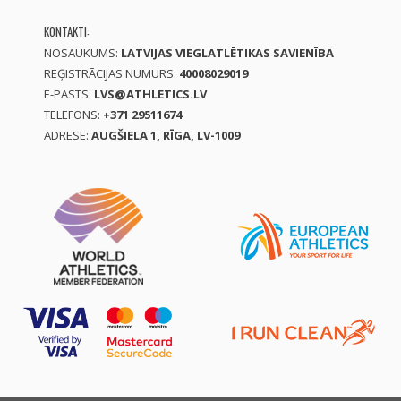
KONTAKTI:
NOSAUKUMS:
LATVIJAS VIEGLATLĒTIKAS SAVIENĪBA
REĢISTRĀCIJAS NUMURS:
40008029019
E-PASTS:
LVS@ATHLETICS.LV
TELEFONS:
+371 29511674
ADRESE:
AUGŠIELA 1, RĪGA, LV-1009