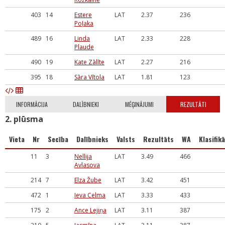
403
14
Estere
LAT
2.37
236
Poļaka
489
16
Linda
LAT
2.33
228
Plaude
490
19
Kate Zālīte
LAT
2.27
216
395
18
Sāra Vītola
LAT
1.81
123
INFORMĀCIJA
DALĪBNIEKI
MĒĢINĀJUMI
REZULTĀTI
2. plūsma
Vieta
Nr
Secība
Dalībnieks
Valsts
Rezultāts
WA
Klasifikā
11
3
Nellija
LAT
3.49
466
Avlasova
214
7
Elza Žube
LAT
3.42
451
472
1
Ieva Celma
LAT
3.33
433
175
2
Ance Lejiņa
LAT
3.11
387