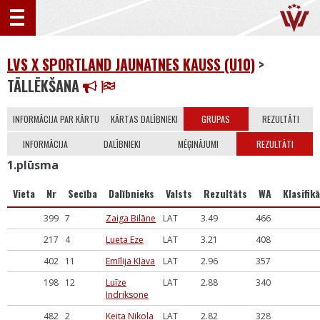
LVS X SPORTLAND JAUNATNES KAUSS (U10)
>
TĀLLĒKŠANA
INFORMĀCIJA PAR KĀRTU
KĀRTAS DALĪBNIEKI
GRUPAS
REZULTĀTI
INFORMĀCIJA
DALĪBNIEKI
MĒĢINĀJUMI
REZULTĀTI
1.plūsma
Vieta
Nr
Secība
Dalībnieks
Valsts
Rezultāts
WA
Klasifikā
399
7
Zaiga Bilāne
LAT
3.49
466
217
4
Lueta Eze
LAT
3.21
408
402
11
Emīlija Kļava
LAT
2.96
357
198
12
Luīze
LAT
2.88
340
Indriksone
482
2
Keita Nikola
LAT
2.82
328