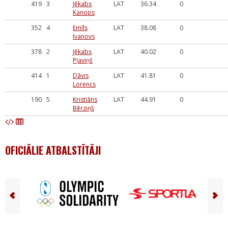
419
3
Jēkabs
LAT
36.34
0
Kanops
352
4
Emīls
LAT
38.08
0
Ivanovs
378
2
Jēkabs
LAT
40.02
0
Pļaviņš
414
1
Dāvis
LAT
41.81
0
Lorencs
190
5
Kristiāns
LAT
44.91
0
Bērziņš
OFICIĀLIE ATBALSTĪTĀJI