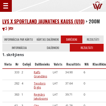
LVS X SPORTLAND JAUNATNES KAUSS (U10)
> 200M
INFORMĀCIJA PAR KĀRTU
KĀRTAS DALĪBNIEKI
SKRĒJIENI
REZULTĀTI
INFORMĀCIJA
DALĪBNIEKI
REZULTĀTI
1. skrējiens
Vieta
Nr
Celiņš
Dalībnieks
Valsts
Rezultāts
WA
Klasifikāc
333
2
Ralfs
LAT
34.90
6
Grandāns
282
4
Teodors
LAT
37.64
0
Ērglis
383
1
Regnārs
LAT
39.71
0
Jakobsons
62
3
Oto
LAT
41.78
0