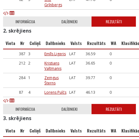
Grīnbergs
INFORMĀCIJA
DALĪBNIEKI
REZULTĀTI
2. skrējiens
Vieta
Nr
Celiņš
Dalībnieks
Valsts
Rezultāts
WA
Klasifikāc
387
3
Emīls Ligeris
LAT
36.59
0
212
2
Kristians
LAT
36.65
0
Valtmanis
284
1
Zemgus
LAT
39.77
0
Šterns
87
4
Lorens Pulčs
LAT
46.13
0
INFORMĀCIJA
DALĪBNIEKI
REZULTĀTI
3. skrējiens
Vieta
Nr
Celiņš
Dalībnieks
Valsts
Rezultāts
WA
Klasifikāc