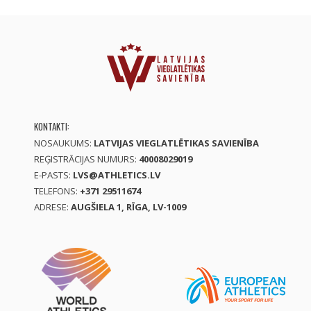
KONTAKTI:
NOSAUKUMS:
LATVIJAS VIEGLATLĒTIKAS SAVIENĪBA
REĢISTRĀCIJAS NUMURS:
40008029019
E-PASTS:
LVS@ATHLETICS.LV
TELEFONS:
+371 29511674
ADRESE:
AUGŠIELA 1, RĪGA, LV-1009