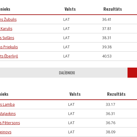
bnieks
Valsts
Rezultāts
ns Žubulis
LAT
36.41
 Karulis
LAT
37.81
s Svilāns
LAT
38.31
s Priekulis
LAT
39.38
ts Ēberliņš
LAT
40.53
DALĪBNIEKI
nieks
Valsts
Rezultāts
ds Lamba
LAT
33.17
Maļavkins
LAT
36.31
 Pētersons
LAT
36.76
leinovs
LAT
38.09