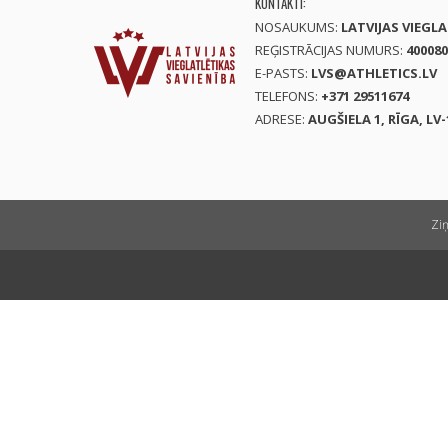
KONTAKTI:
NOSAUKUMS:
LATVIJAS VIEGL
REĢISTRĀCIJAS NUMURS:
400080
E-PASTS:
LVS@ATHLETICS.LV
TELEFONS:
+371 29511674
ADRESE:
AUGŠIELA 1, RĪGA, LV-
Zi