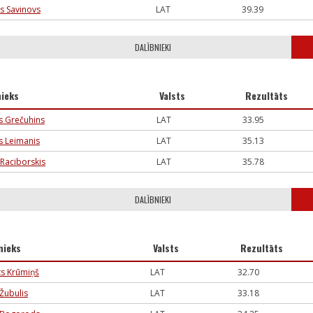
s Savinovs
LAT
39.39
DALĪBNIEKI
nieks
Valsts
Rezultāts
s Grečuhins
LAT
33.95
s Leimanis
LAT
35.13
 Raciborskis
LAT
35.78
DALĪBNIEKI
nieks
Valsts
Rezultāts
s Krūmiņš
LAT
32.70
Žubulis
LAT
33.18