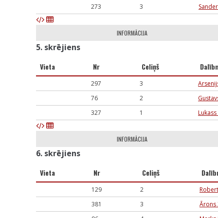
273
3
Sander
INFORMĀCIJA
5. skrējiens
Vieta
Nr
Celiņš
Dalīb
297
3
Arsenij
76
2
Gustav
327
1
Lukass
INFORMĀCIJA
6. skrējiens
Vieta
Nr
Celiņš
Dalīb
129
2
Robert
381
3
Ārons 