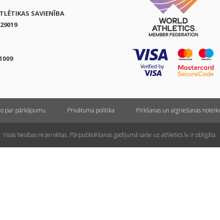
ATLĒTIKAS SAVIENĪBA
29019
1009
ņo par pārkāpumu
Privātuma politika
Pirkšanas un atgriešanas notei
Visas tiesības rezervētas. Pārpublicēšanas gadījumā saite uz athletics.lv ir obligāta.