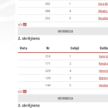
262
1
Ezra M
388
4
Jēkabs 
232
3
Rinald
INFORMĀCIJA
2. skrējiens
Vieta
Nr
Celiņš
Dalīb
216
1
Georg
171
2
Renārs
229
4
Henrij
126
3
Mārtiņ
144
5
Viestu
INFORMĀCIJA
3. skrējiens