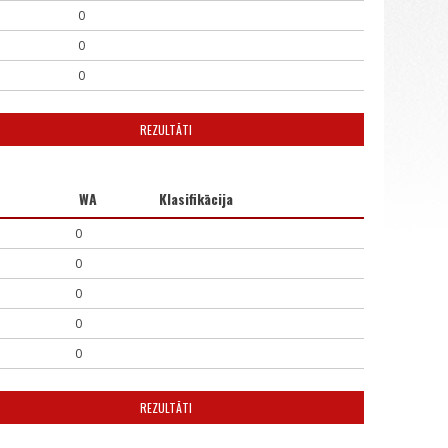
0
0
0
REZULTĀTI
WA
Klasifikācija
0
0
0
0
0
REZULTĀTI