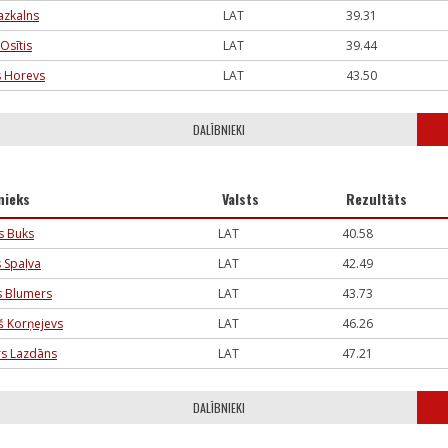
azkalns
LAT
39.31
Osītis
LAT
39.44
s Horevs
LAT
43.50
DALĪBNIEKI
nieks
Valsts
Rezultāts
s Buks
LAT
40.58
 Spaļva
LAT
42.49
s Blumers
LAT
43.73
š Korņejevs
LAT
46.26
rs Lazdāns
LAT
47.21
DALĪBNIEKI