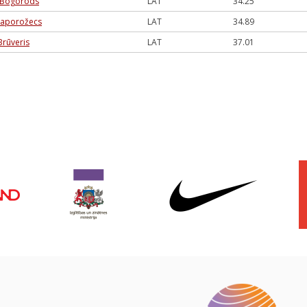
 Bogorods
LAT
34.25
Zaporožecs
LAT
34.89
Brūveris
LAT
37.01