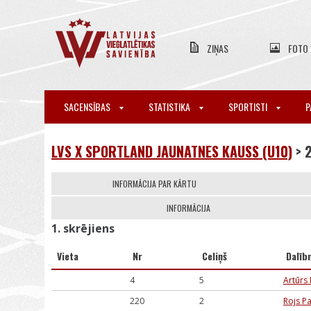
ZIŅAS
FOTO
SACENSĪBAS
STATISTIKA
SPORTISTI
P
LVS X SPORTLAND JAUNATNES KAUSS (U10)
> 
INFORMĀCIJA PAR KĀRTU
INFORMĀCIJA
1. skrējiens
Vieta
Nr
Celiņš
Dalīb
4
5
Artūrs
220
2
Rojs P