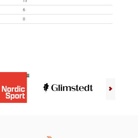
15
6
0