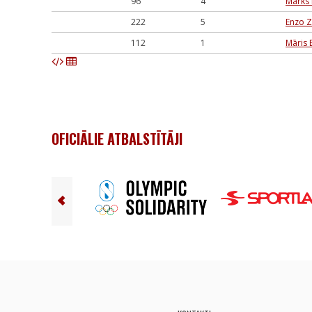
96
4
Marks
222
5
Enzo 
112
1
Māris 
OFICIĀLIE ATBALSTĪTĀJI