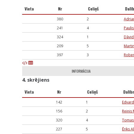
Vieta
Nr
Celiņš
Dalī
380
2
Adria
241
4
Paulis
324
1
Dāvid
209
5
Martin
397
3
Rober
INFORMĀCIJA
4. skrējiens
Vieta
Nr
Celiņš
Dalīb
142
1
Edvar
156
2
Reinis 
320
4
Tomass
227
5
Ēriks A