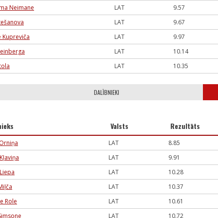
uma Neimane
LAT
9.57
tešanova
LAT
9.67
e Kupreviča
LAT
9.97
teinberga
LAT
10.14
tola
LAT
10.35
DALĪBNIEKI
nieks
Valsts
Rezultāts
 Orniņa
LAT
8.85
 Kļaviņa
LAT
9.91
 Liepa
LAT
10.28
Miļča
LAT
10.37
se Role
LAT
10.61
Simsone
LAT
10.72