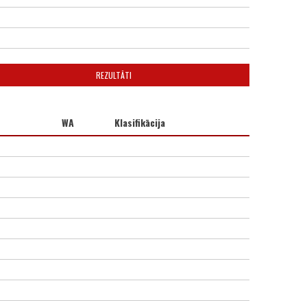
REZULTĀTI
WA
Klasifikācija