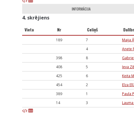
INFORMĀCIJA
4. skrējiens
Vieta
Nr
Celiņš
Dalīb
189
7
Maija Ā
4
Anete 
398
8
Gabrie
408
5
Ieva Z
425
6
Keita 
454
2
Elza El
389
1
Paula 
14
3
Lauma 