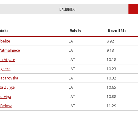
DALĪBNIEKI
nieks
Valsts
Rezultāts
belīte
LAT
8.92
Patmalniece
LAT
9.13
la Aigare
LAT
10.18
ēgnere
LAT
10.23
Macarovska
LAT
10.32
īza Zuņķe
LAT
10.65
Purviņa
LAT
10.88
Belova
LAT
11.29