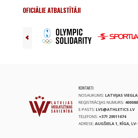
OFICIĀLIE ATBALSTĪTĀJI
KONTAKTI:
NOSAUKUMS:
LATVIJAS VIEGL
REĢISTRĀCIJAS NUMURS:
400080
E-PASTS:
LVS@ATHLETICS.LV
TELEFONS:
+371 29511674
ADRESE:
AUGŠIELA 1, RĪGA, LV-