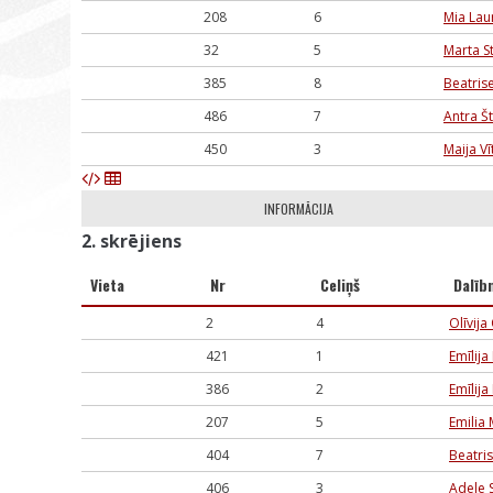
208
6
Mia La
32
5
Marta S
385
8
Beatris
486
7
Antra Š
450
3
Maija Vī
INFORMĀCIJA
2. skrējiens
Vieta
Nr
Celiņš
Dalīb
2
4
Olīvija
421
1
Emīlija
386
2
Emīlija
207
5
Emilia 
404
7
Beatri
406
3
Adele 