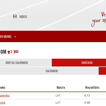
VIDEO
AR MUMS
50M
KĀRTAS DALĪBNIEKI
SKRĒJIENI
DALĪBNIEKI
ieks
Valsts
Rezultāts
 Sajenko
LAT
8.73
Roķe
LAT
9.48