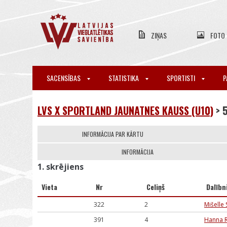
ZIŅAS
FOTO
SACENSĪBAS
STATISTIKA
SPORTISTI
P
LVS X SPORTLAND JAUNATNES KAUSS (U10)
> 
INFORMĀCIJA PAR KĀRTU
INFORMĀCIJA
1. skrējiens
Vieta
Nr
Celiņš
Dalībn
322
2
Mišelle
391
4
Hanna 