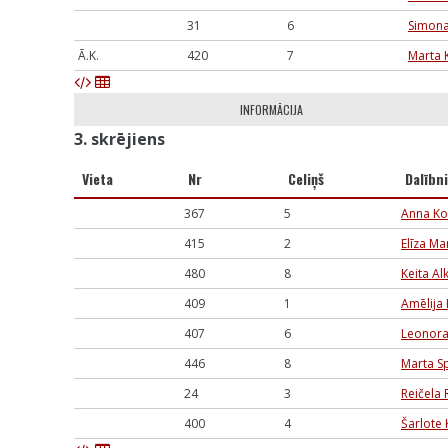
31
6
Simona
Ā.K.
420
7
Marta 
INFORMĀCIJA
3. skrējiens
Vieta
Nr
Celiņš
Dalībn
367
5
Anna Ko
415
2
Elīza M
480
8
Keita Al
409
1
Amēlija 
407
6
Leonor
446
8
Marta S
24
3
Reičela
400
4
Šarlote 