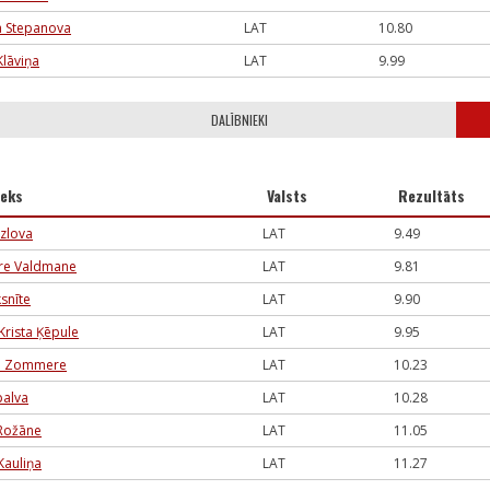
 Stepanova
LAT
10.80
Klāviņa
LAT
9.99
DALĪBNIEKI
ieks
Valsts
Rezultāts
zlova
LAT
9.49
are Valdmane
LAT
9.81
ksnīte
LAT
9.90
Krista Ķēpule
LAT
9.95
a Zommere
LAT
10.23
palva
LAT
10.28
 Rožāne
LAT
11.05
Kauliņa
LAT
11.27