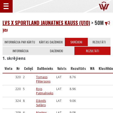
LVS X SPORTLAND JAUNATNES KAUSS (U10)
> 50M
INFORMĀCIJA PAR KĀRTU
KĀRTAS DALĪBNIEKI
SKRĒJIENI
REZULTĀTI
INFORMĀCIJA
DALĪBNIEKI
REZULTĀTI
1. skrējiens
Vieta
Nr
Celiņš
Dalībnieks
Valsts
Rezultāts
WA
Klasifikāc
320
2
Tomass
LAT
8.76
Pētersons
220
5
Rojs
LAT
8.96
Patmalnieks
324
8
Dāvids
LAT
9.06
Svilāns
209
6
Martins
LAT
9.08