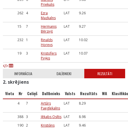
Priekulis
262
4
Ezra
LAT
9.26
Mazkalns
15
7
Hermanis
LAT
9.27
Bērziņš
232
1
Rinalds
LAT
10.02
Horevs
19
3
Kristofers
LAT
10.07
Piņķis
INFORMĀCIJA
DALĪBNIEKI
REZULTĀTI
2. skrējiens
Vieta
Nr
Celiņš
Dalībnieks
Valsts
Rezultāts
WA
Klasifikāc
4
7
Artūrs
LAT
8.29
Paeglekalns
388
3
Jēkabs Osītis
LAT
8.98
190
2
Kristiāns
LAT
9.46