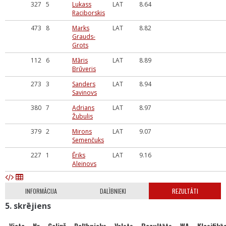
327
5
Lukass
LAT
8.64
Raciborskis
473
8
Marks
LAT
8.82
Grauds-
Grots
112
6
Māris
LAT
8.89
Brūveris
273
3
Sanders
LAT
8.94
Savinovs
380
7
Adrians
LAT
8.97
Žubulis
379
2
Mirons
LAT
9.07
Semenčuks
227
1
Ēriks
LAT
9.16
Aleinovs
INFORMĀCIJA
DALĪBNIEKI
REZULTĀTI
5. skrējiens
Vieta
Nr
Celiņš
Dalībnieks
Valsts
Rezultāts
WA
Klasifikāc