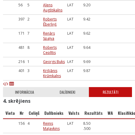
56
5
Alens
LAT
9.20
Augštikalns
397
2
Roberts
LAT
9.42
Ēberliņš
171
7
Renārs
LAT
9.62
Spaļva
481
8
Roberts
LAT
9.64
Ceplītis
216
1
Georgs Buks
LAT
9.69
401
3
Krišjānis
LAT
9.87
Krūmkalns
INFORMĀCIJA
DALĪBNIEKI
REZULTĀTI
4. skrējiens
Vieta
Nr
Celiņš
Dalībnieks
Valsts
Rezultāts
WA
Klasifikāc
156
4
Reinis
LAT
8.50
Maļavkins
.500