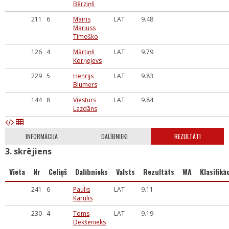
Bērziņš
211
6
Mairis
LAT
9.48
Mariuss
Timoško
126
4
Mārtiņš
LAT
9.79
Korņejevs
229
5
Henrijs
LAT
9.83
Blumers
144
8
Viesturs
LAT
9.84
Lazdāns
INFORMĀCIJA
DALĪBNIEKI
REZULTĀTI
3. skrējiens
Vieta
Nr
Celiņš
Dalībnieks
Valsts
Rezultāts
WA
Klasifikāc
241
6
Paulis
LAT
9.11
Karulis
230
4
Toms
LAT
9.19
Dekšenieks