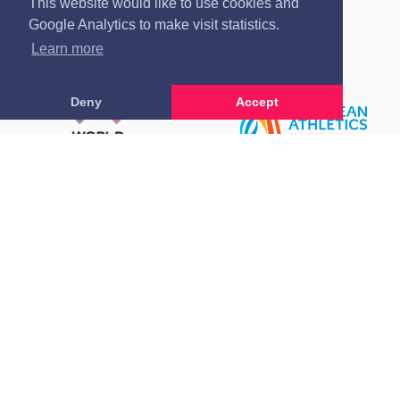
This website would like to use cookies and
ADRESE:
AUGŠIELA 1, RĪGA, LV-1009
Google Analytics to make visit statistics.
Learn more
Deny
Accept
Ziņo par pārkāpumu
Privātuma politika
Pirkšanas un atgriešanas noteikumi
Visas tiesības rezervētas. Pārpublicēšanas gadījumā saite uz athletics.lv ir
obligāta.