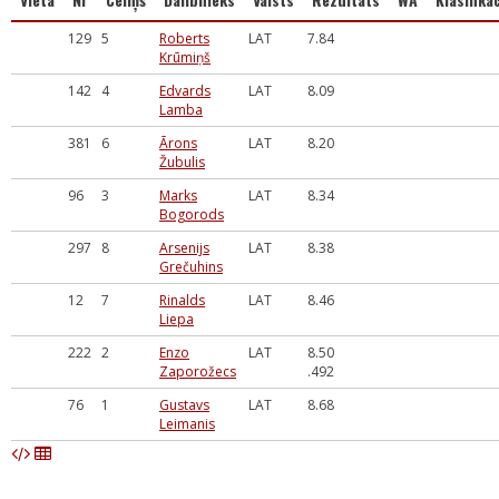
129
5
Roberts
LAT
7.84
Krūmiņš
142
4
Edvards
LAT
8.09
Lamba
381
6
Ārons
LAT
8.20
Žubulis
96
3
Marks
LAT
8.34
Bogorods
297
8
Arsenijs
LAT
8.38
Grečuhins
12
7
Rinalds
LAT
8.46
Liepa
222
2
Enzo
LAT
8.50
Zaporožecs
.492
76
1
Gustavs
LAT
8.68
Leimanis