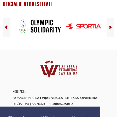
OFICIĀLIE ATBALSTĪTĀJI
KONTAKTI:
NOSAUKUMS:
LATVIJAS VIEGLATLĒTIKAS SAVIENĪBA
REĢISTRĀCIJAS NUMURS:
40008029019
E-PASTS:
LVS@ATHLETICS.LV
TELEFONS:
+371 29511674