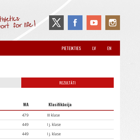
PIETEIKTIES
LV
EN
REZULTĀTI
WA
Klasifikācija
479
III klase
449
I j. klase
449
I j. klase