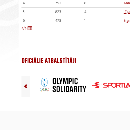
4
752
6
Ann
5
823
4
Līg
6
473
1
Sign
OFICIĀLIE ATBALSTĪTĀJI