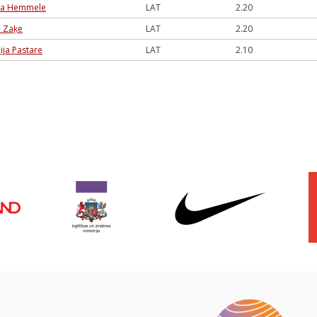
a Hemmele
LAT
2.20
a Zaķe
LAT
2.20
ija Pastare
LAT
2.10