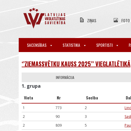
ZIŅAS
FOTO
SACENSĪBAS
STATISTIKA
SPORTISTI
P
‘’ZIEMASSVĒTKU KAUSS 2025’’ VIEGLATLĒTIKĀ
INFORMĀCIJA
1. grupa
Vieta
Nr
Secība
Da
1
773
2
Lin
2
90
3
Sas
2
809
5
Pau