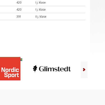
420
I j. klase
420
I j. klase
391
II j. klase