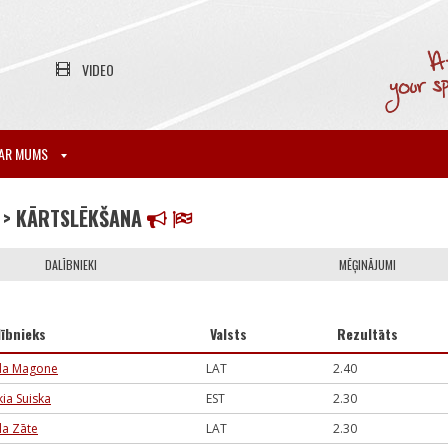
VIDEO
AR MUMS
> KĀRTSLĒKŠANA
DALĪBNIEKI
MĒĢINĀJUMI
lībnieks
Valsts
Rezultāts
da Magone
LAT
2.40
kia Suiska
EST
2.30
la Zāte
LAT
2.30