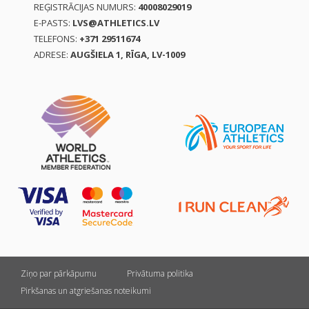
REĢISTRĀCIJAS NUMURS:
40008029019
E-PASTS:
LVS@ATHLETICS.LV
TELEFONS:
+371 29511674
ADRESE:
AUGŠIELA 1, RĪGA, LV-1009
Ziņo par pārkāpumu
Privātuma politika
Pirkšanas un atgriešanas noteikumi