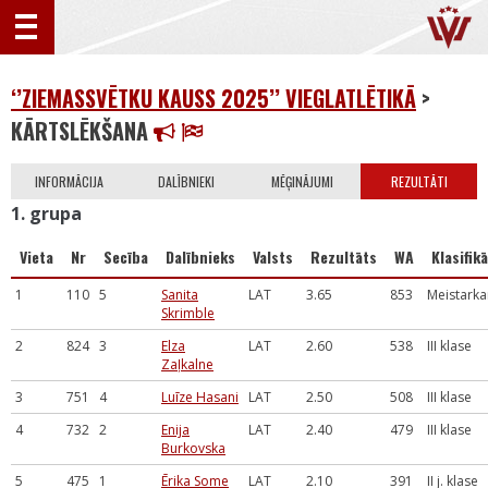
‘’ZIEMASSVĒTKU KAUSS 2025’’ VIEGLATLĒTIKĀ
>
KĀRTSLĒKŠANA
INFORMĀCIJA
DALĪBNIEKI
MĒĢINĀJUMI
REZULTĀTI
1. grupa
Vieta
Nr
Secība
Dalībnieks
Valsts
Rezultāts
WA
Klasifikā
1
110
5
Sanita
LAT
3.65
853
Meistarka
Skrimble
2
824
3
Elza
LAT
2.60
538
III klase
Zaļkalne
3
751
4
Luīze Hasani
LAT
2.50
508
III klase
4
732
2
Enija
LAT
2.40
479
III klase
Burkovska
5
475
1
Ērika Some
LAT
2.10
391
II j. klase