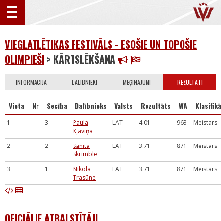
VIEGLATLĒTIKAS FESTIVĀLS - ESOŠIE UN TOPOŠIE
OLIMPIEŠI
> KĀRTSLĒKŠANA
INFORMĀCIJA
DALĪBNIEKI
MĒĢINĀJUMI
REZULTĀTI
Vieta
Nr
Secība
Dalībnieks
Valsts
Rezultāts
WA
Klasifikā
1
3
Paula
LAT
4.01
963
Meistars
Kļaviņa
2
2
Sanita
LAT
3.71
871
Meistars
Skrimble
3
1
Nikola
LAT
3.71
871
Meistars
Trasūne
OFICIĀLIE ATBALSTĪTĀJI