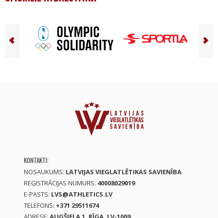
KONTAKTI:
NOSAUKUMS:
LATVIJAS VIEGLATLĒTIKAS SAVIENĪBA
REĢISTRĀCIJAS NUMURS:
40008029019
E-PASTS:
LVS@ATHLETICS.LV
TELEFONS:
+371 29511674
ADRESE:
AUGŠIELA 1, RĪGA, LV-1009