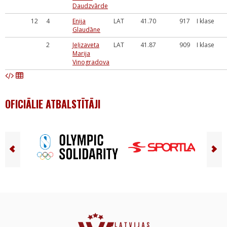
Daudzvārde
12
4
Enija
LAT
41.70
917
I klase
Glaudāne
2
Jeļizaveta
LAT
41.87
909
I klase
Marija
Vinogradova
OFICIĀLIE ATBALSTĪTĀJI