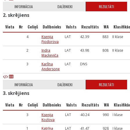
INFORMĀCIJA
DALĪBNIEKI
REZULTĀTI
2. skrējiens
Vieta
Nr
Celiņš
Dalībnieks
Valsts
Rezultāts
WA
Klasifikāc
4
Ksenija
LAT
42.39
883
II klase
Fjodorova
2
Indra
LAT
43.98
808
II klase
Mackeviča
3
Karlīna
LAT
DNS
Andersone
INFORMĀCIJA
DALĪBNIEKI
REZULTĀTI
3. skrējiens
Vieta
Nr
Celiņš
Dalībnieks
Valsts
Rezultāts
WA
Klasifikā
3
Ksenija
LAT
40.24
990
I klase
Kozlova
1
Katrīna
LAT
41.47
928
I klase