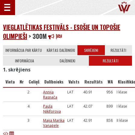
VIEGLATLĒTIKAS FESTIVĀLS - ESOŠIE UN TOPOŠIE
OLIMPIEŠI
> 300M
INFORMĀCIJA PAR KĀRTU
KĀRTAS DALĪBNIEKI
SKRĒJIENI
REZULTĀTI
INFORMĀCIJA
DALĪBNIEKI
REZULTĀTI
1. skrējiens
Vieta
Nr
Celiņš
Dalībnieks
Valsts
Rezultāts
WA
Klasifikāc
2
Annija
LAT
40.91
956
I klase
Rasnača
4
Paula
LAT
42.07
899
I klase
Ņikiforova
3
Maija Marika
LAT
42.91
858
II klase
Vanaģele