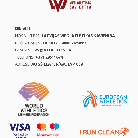
KONTAKTI:
NOSAUKUMS:
LATVIJAS VIEGLATLĒTIKAS SAVIENĪBA
REĢISTRĀCIJAS NUMURS:
40008029019
E-PASTS:
LVS@ATHLETICS.LV
TELEFONS:
+371 29511674
ADRESE:
AUGŠIELA 1, RĪGA, LV-1009