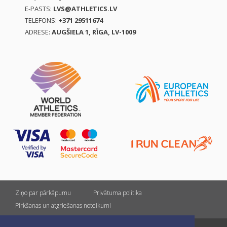
E-PASTS:
LVS@ATHLETICS.LV
TELEFONS:
+371 29511674
ADRESE:
AUGŠIELA 1, RĪGA, LV-1009
Ziņo par pārkāpumu
Privātuma politika
Pirkšanas un atgriešanas noteikumi