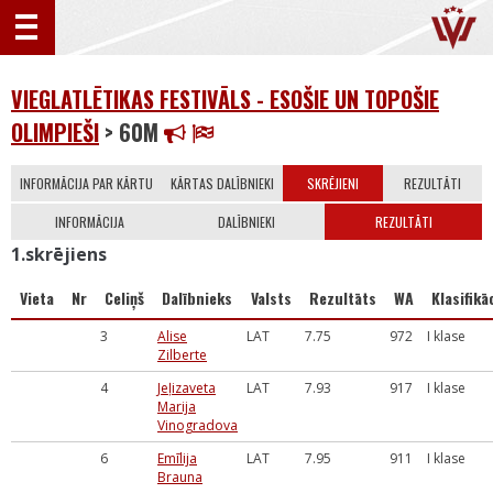
VIEGLATLĒTIKAS FESTIVĀLS - ESOŠIE UN TOPOŠIE
OLIMPIEŠI
> 60M
INFORMĀCIJA PAR KĀRTU
KĀRTAS DALĪBNIEKI
SKRĒJIENI
REZULTĀTI
INFORMĀCIJA
DALĪBNIEKI
REZULTĀTI
1.skrējiens
Vieta
Nr
Celiņš
Dalībnieks
Valsts
Rezultāts
WA
Klasifikā
3
Alise
LAT
7.75
972
I klase
Zilberte
4
Jeļizaveta
LAT
7.93
917
I klase
Marija
Vinogradova
6
Emīlija
LAT
7.95
911
I klase
Brauna