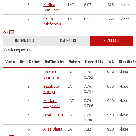
5
Karlīna
LAT
8.07
875
II klase
Andersone
2
Paula
LAT
8.12
860
II klase
Ņikiforova
INFORMĀCIJA
DALĪBNIEKI
REZULTĀTI
2. skrējiens
Vieta
Nr
Celiņš
Dalībnieks
Valsts
Rezultāts
WA
Klasifikāc
2
Daniela
LAT
7.76
969
I klase
Lasmane
0.752
3
Elizabete
LAT
7.76
969
I klase
Kociņa
0.757
4
Madara
LAT
7.79
960
I klase
Lungeviča
0.786
5
Beāte Buka
LAT
7.79
960
I klase
0.786
6
Alise Blaua
LAT
7.82
950
I klase