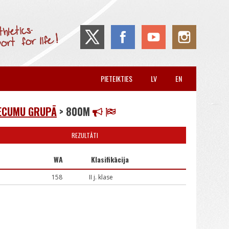
PIETEIKTIES
LV
EN
VECUMU GRUPĀ
> 800M
REZULTĀTI
s
WA
Klasifikācija
158
II j. klase