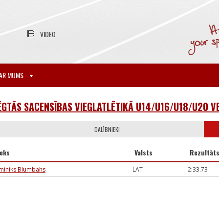
VIDEO
AR MUMS
ĒGTĀS SACENSĪBAS VIEGLATLĒTIKĀ U14/U16/U18/U20 
DALĪBNIEKI
ieks
Valsts
Rezultāt
miniks Blumbahs
LAT
2:33.73