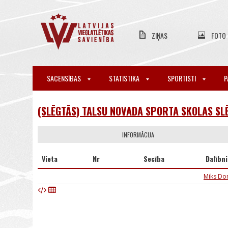
ZIŅAS
FOTO
SACENSĪBAS
STATISTIKA
SPORTISTI
P
(SLĒGTĀS) TALSU NOVADA SPORTA SKOLAS SL
INFORMĀCIJA
Vieta
Nr
Secība
Dalībn
Miks Do