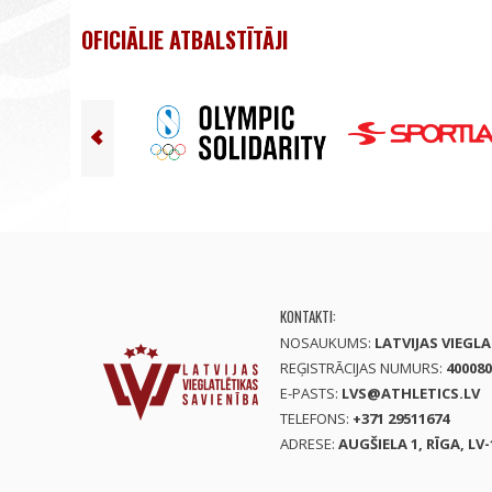
OFICIĀLIE ATBALSTĪTĀJI
KONTAKTI:
NOSAUKUMS:
LATVIJAS VIEGL
REĢISTRĀCIJAS NUMURS:
400080
E-PASTS:
LVS@ATHLETICS.LV
TELEFONS:
+371 29511674
ADRESE:
AUGŠIELA 1, RĪGA, LV-