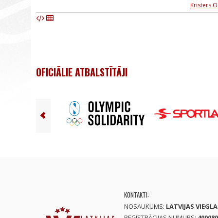
Kristers O
OFICIĀLIE ATBALSTĪTĀJI
KONTAKTI:
NOSAUKUMS:
LATVIJAS VIEGL
REĢISTRĀCIJAS NUMURS:
400080