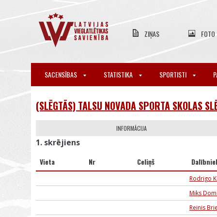
ZIŅAS
FOTO
SACENSĪBAS
STATISTIKA
SPORTISTI
P
(SLĒGTĀS) TALSU NOVADA SPORTA SKOLAS SL
INFORMĀCIJA
1. skrējiens
Vieta
Nr
Celiņš
Dalībnie
Rodrigo K
Miks Dom
Reinis Bri