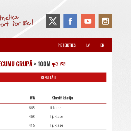
PIETEIKTIES
LV
EN
VECUMU GRUPĀ
> 100M
REZULTĀTI
WA
Klasifikācija
665
II klase
463
I j. klase
416
I j. klase