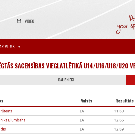
VIDEO
AR MUMS
ĒGTĀS SACENSĪBAS VIEGLATLĒTIKĀ U14/U16/U18/U20 
DALĪBNIEKI
ks
Valsts
Rezultāts
iršteins
LAT
11.80
iniks Blumbahs
LAT
12.66
edis
LAT
12.89