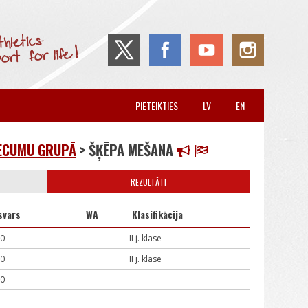
PIETEIKTIES
LV
EN
VECUMU GRUPĀ
> ŠĶĒPA MEŠANA
REZULTĀTI
svars
WA
Klasifikācija
00
II j. klase
00
II j. klase
00