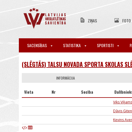
ZIŅAS
FOTO
SACENSĪBAS
STATISTIKA
SPORTISTI
P
(SLĒGTĀS) TALSU NOVADA SPORTA SKOLAS SL
INFORMĀCIJA
Vieta
Nr
Secība
Dalībniek
Viks Viljam
Dāvis Gite
Kevins Ave