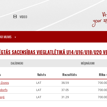
VIDEO
AR MUMS
ĒGTĀS SACENSĪBAS VIEGLATLĒTIKĀ U14/U16/U18/U20 
DALĪBNIEKI
MĒĢINĀJUMI
s
Valsts
Rezultāts
Rīka 
s Donis
LAT
38.59
700.0
ndorfs
LAT
37.05
700.0
niņš
LAT
31.29
700.0