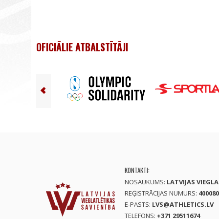
OFICIĀLIE ATBALSTĪTĀJI
KONTAKTI:
NOSAUKUMS:
LATVIJAS VIEGL
REĢISTRĀCIJAS NUMURS:
400080
E-PASTS:
LVS@ATHLETICS.LV
TELEFONS:
+371 29511674