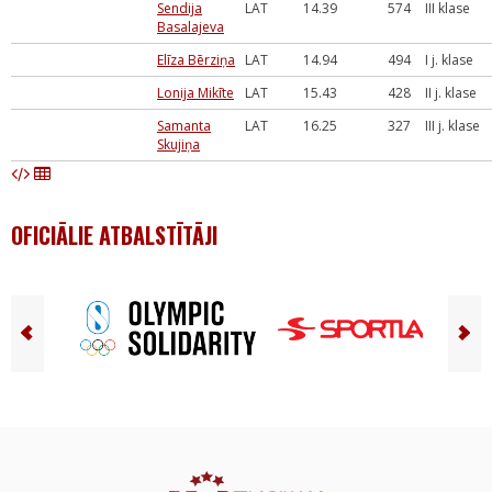
Sendija
LAT
14.39
574
III klase
Basalajeva
Elīza Bērziņa
LAT
14.94
494
I j. klase
Lonija Mikīte
LAT
15.43
428
II j. klase
Samanta
LAT
16.25
327
III j. klase
Skujiņa
OFICIĀLIE ATBALSTĪTĀJI