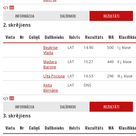
INFORMĀCIJA
DALĪBNIEKI
REZULTĀTI
2. skrējiens
Vieta
Nr
Celiņš
Dalībnieks
Valsts
Rezultāts
WA
Klasifikāc
Beatrise
LAT
14.90
500
I j. klase
Vlada
Madara
LAT
15.27
449
II j. klase
Barone
Līga Pociusa
LAT
16.53
296
III j. klase
Keita
LAT
DNS
Bernāne
INFORMĀCIJA
DALĪBNIEKI
REZULTĀTI
3. skrējiens
Vieta
Nr
Celiņš
Dalībnieks
Valsts
Rezultāts
WA
Klasifikāc