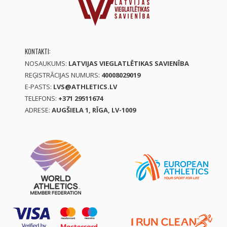
KONTAKTI:
NOSAUKUMS:
LATVIJAS VIEGLATLĒTIKAS SAVIENĪBA
REĢISTRĀCIJAS NUMURS:
40008029019
E-PASTS:
LVS@ATHLETICS.LV
TELEFONS:
+371 29511674
ADRESE:
AUGŠIELA 1, RĪGA, LV-1009