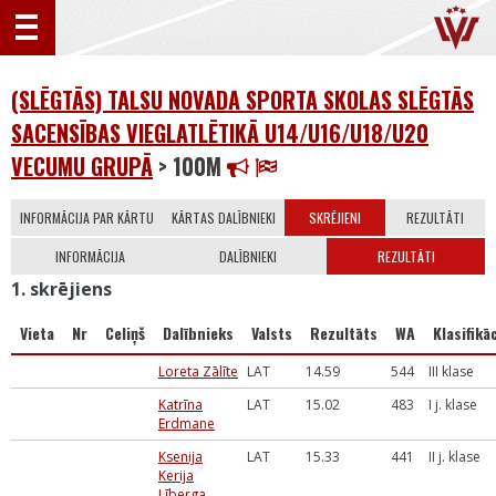
(SLĒGTĀS) TALSU NOVADA SPORTA SKOLAS SLĒGTĀS
SACENSĪBAS VIEGLATLĒTIKĀ U14/U16/U18/U20
VECUMU GRUPĀ
> 100M
INFORMĀCIJA PAR KĀRTU
KĀRTAS DALĪBNIEKI
SKRĒJIENI
REZULTĀTI
INFORMĀCIJA
DALĪBNIEKI
REZULTĀTI
1. skrējiens
Vieta
Nr
Celiņš
Dalībnieks
Valsts
Rezultāts
WA
Klasifikāc
Loreta Zālīte
LAT
14.59
544
III klase
Katrīna
LAT
15.02
483
I j. klase
Erdmane
Ksenija
LAT
15.33
441
II j. klase
Kerija
Līberga