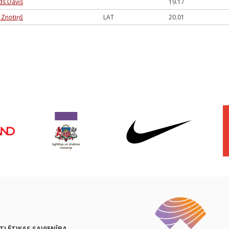
ds Dāvis
19.17
s Znotiņš
LAT
20.01
ATLĒTIKAS SAVIENĪBA