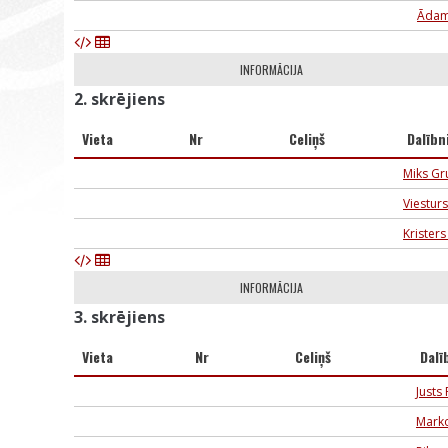
Ādam
INFORMĀCIJA
2. skrējiens
Vieta
Nr
Celiņš
Dalībn
Miks G
Viestur
Krister
INFORMĀCIJA
3. skrējiens
Vieta
Nr
Celiņš
Dalī
Justs
Mark