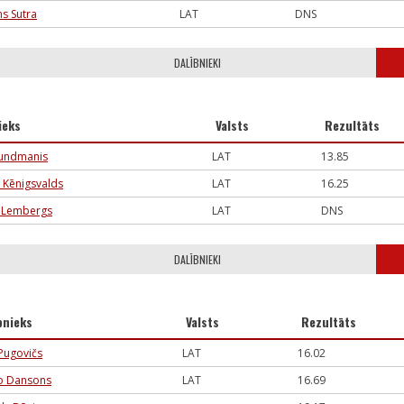
s Sutra
LAT
DNS
DALĪBNIEKI
ieks
Valsts
Rezultāts
rundmanis
LAT
13.85
s Kēnigsvalds
LAT
16.25
s Lembergs
LAT
DNS
DALĪBNIEKI
bnieks
Valsts
Rezultāts
 Pugovičs
LAT
16.02
o Dansons
LAT
16.69