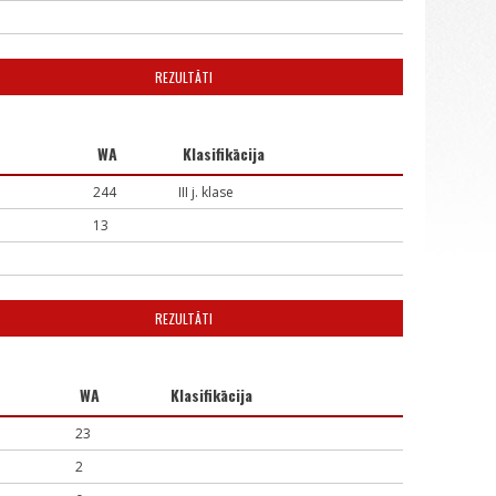
REZULTĀTI
WA
Klasifikācija
244
III j. klase
13
REZULTĀTI
WA
Klasifikācija
23
2