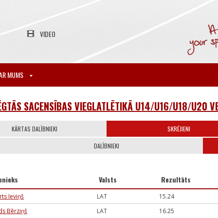
VIDEO
AR MUMS
ĒGTĀS SACENSĪBAS VIEGLATLĒTIKĀ U14/U16/U18/U20 
KĀRTAS DALĪBNIEKI
SKRĒJIENI
DALĪBNIEKI
bnieks
Valsts
Rezultāts
ts Ieviņš
LAT
15.24
ds Bērziņš
LAT
16.25