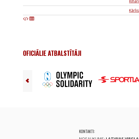
Rihar
Kārli
OFICIĀLIE ATBALSTĪTĀJI
KONTAKTI:
NOSAUKUMS:
LATVIJAS VIEGL