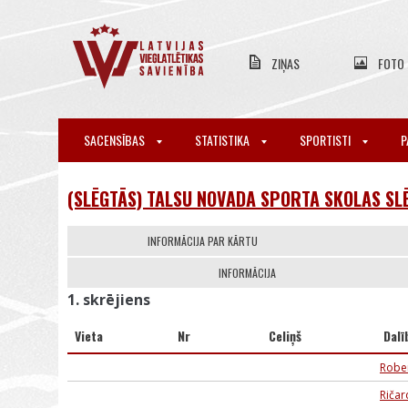
ZIŅAS
FOTO
SACENSĪBAS
STATISTIKA
SPORTISTI
P
(SLĒGTĀS) TALSU NOVADA SPORTA SKOLAS SL
INFORMĀCIJA PAR KĀRTU
INFORMĀCIJA
1. skrējiens
Vieta
Nr
Celiņš
Dalī
Rober
Ričar