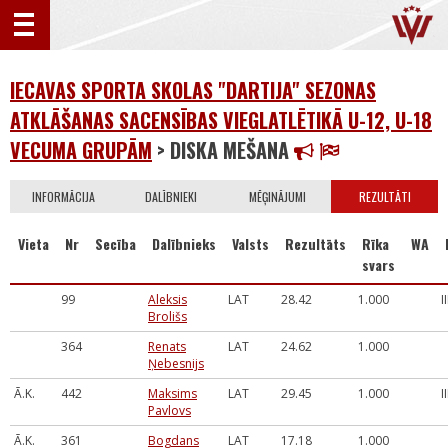
IECAVAS SPORTA SKOLAS "DARTIJA" SEZONAS
ATKLĀŠANAS SACENSĪBAS VIEGLATLĒTIKĀ U-12, U-18
VECUMA GRUPĀM
> DISKA MEŠANA
INFORMĀCIJA
DALĪBNIEKI
MĒĢINĀJUMI
REZULTĀTI
Vieta
Nr
Secība
Dalībnieks
Valsts
Rezultāts
Rīka
WA
svars
99
Aleksis
LAT
28.42
1.000
I
Brolišs
364
Renats
LAT
24.62
1.000
Ņebesnijs
Ā.K.
442
Maksims
LAT
29.45
1.000
I
Pavlovs
Ā.K.
361
Bogdans
LAT
17.18
1.000