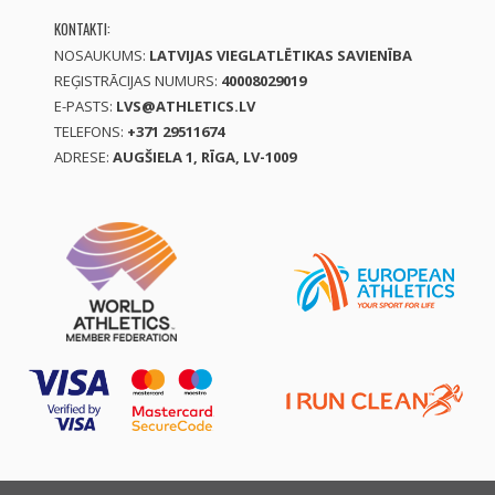
KONTAKTI:
NOSAUKUMS:
LATVIJAS VIEGLATLĒTIKAS SAVIENĪBA
REĢISTRĀCIJAS NUMURS:
40008029019
E-PASTS:
LVS@ATHLETICS.LV
TELEFONS:
+371 29511674
ADRESE:
AUGŠIELA 1, RĪGA, LV-1009