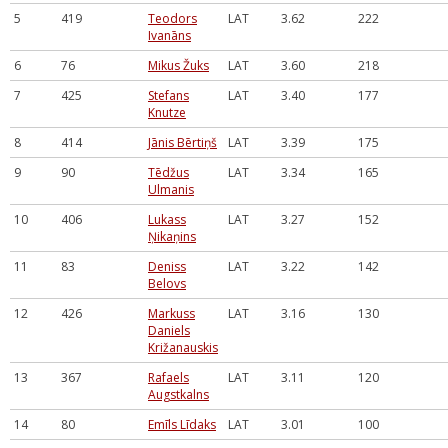
5
419
Teodors
LAT
3.62
222
Ivanāns
6
76
Mikus Žuks
LAT
3.60
218
7
425
Stefans
LAT
3.40
177
Knutze
8
414
Jānis Bērtiņš
LAT
3.39
175
9
90
Tēdžus
LAT
3.34
165
Ulmanis
10
406
Lukass
LAT
3.27
152
Ņikaņins
11
83
Deniss
LAT
3.22
142
Belovs
12
426
Markuss
LAT
3.16
130
Daniels
Križanauskis
13
367
Rafaels
LAT
3.11
120
Augstkalns
14
80
Emīls Līdaks
LAT
3.01
100