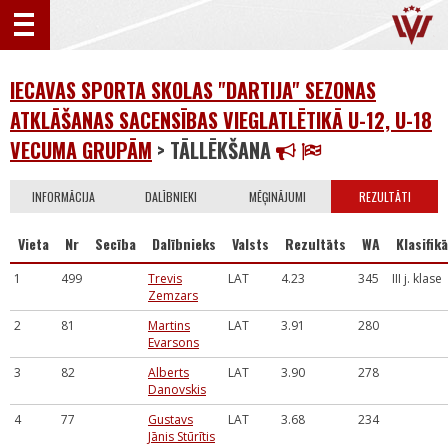
IECAVAS SPORTA SKOLAS "DARTIJA" SEZONAS
ATKLĀŠANAS SACENSĪBAS VIEGLATLĒTIKĀ U-12, U-18
VECUMA GRUPĀM
> TĀLLĒKŠANA
INFORMĀCIJA
DALĪBNIEKI
MĒĢINĀJUMI
REZULTĀTI
Vieta
Nr
Secība
Dalībnieks
Valsts
Rezultāts
WA
Klasifikā
1
499
Trevis
LAT
4.23
345
III j. klase
Zemzars
2
81
Martins
LAT
3.91
280
Evarsons
3
82
Alberts
LAT
3.90
278
Danovskis
4
77
Gustavs
LAT
3.68
234
Jānis Stūrītis