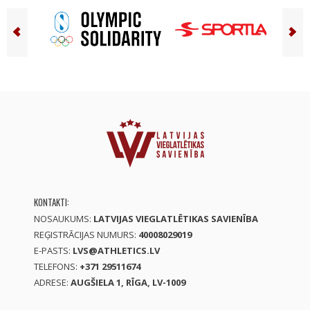
KONTAKTI:
NOSAUKUMS:
LATVIJAS VIEGLATLĒTIKAS SAVIENĪBA
REĢISTRĀCIJAS NUMURS:
40008029019
E-PASTS:
LVS@ATHLETICS.LV
TELEFONS:
+371 29511674
ADRESE:
AUGŠIELA 1, RĪGA, LV-1009