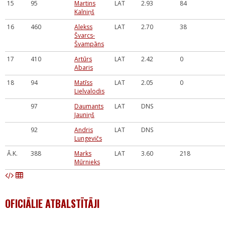
15
95
Martins
LAT
2.93
84
Kalniņš
16
460
Alekss
LAT
2.70
38
Švarcs-
Švampāns
17
410
Artūrs
LAT
2.42
0
Abaris
18
94
Matīss
LAT
2.05
0
Lielvalodis
97
Daumants
LAT
DNS
Jauniņš
92
Andris
LAT
DNS
Lungevičs
Ā.K.
388
Marks
LAT
3.60
218
Mūrnieks
OFICIĀLIE ATBALSTĪTĀJI