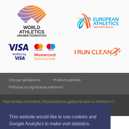
Ziņo par pārkāpumu
Privātuma politika
Pirkšanas un atgriešanas noteikumi
Visas tiesības rezervētas. Pārpublicēšanas gadījumā saite uz athletics.lv ir
obligāta.
This website would like to use cookies and
Google Analytics to make visit statistics.