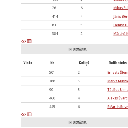
76
6
Mikus Žu
414
4
Jānis Bēr
83
5
Deniss B
384
2
Mārtiņš K
INFORMĀCIJA
Vieta
Nr
Celiņš
Dalībnieks
501
2
Ernests Šte
388
5
Marks Mūrni
90
3
Tēdžus Ulma
460
4
Alekss Švar
445
6
Ričards Rov
INFORMĀCIJA