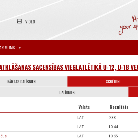
VIDEO
AR MUMS
 ATKLĀŠANAS SACENSĪBAS VIEGLATLĒTIKĀ U-12, U-18 
KĀRTAS DALĪBNIEKI
SKRĒJIENI
DALĪBNIEKI
Valsts
Rezultāts
LAT
9.33
e
LAT
10.44
ičus
LAT
10.65