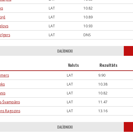
ks
LAT
10.82
tiņš
LAT
10.89
elovs
LAT
10.93
rīgers
LAT
DNS
DALĪBNIEKI
Valsts
Rezultāts
mmers
LAT
9.90
eks
LAT
10.38
nis
LAT
10.82
cs-Švampāns
LAT
11.47
ens Ragozins
LAT
13.16
DALĪBNIEKI