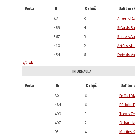
Vieta
Nr
Celiņš
Dalībnie
82
3
Alberts D
489
4
Ričards R
367
5
Rafaels Au
410
2
Artūrs Aba
454
6
Deivids Va
INFORMĀCIJA
Vieta
Nr
Celiņš
Dalībni
80
6
Emīls Līd
484
6
Rūdolfs 
499
3
Trevis Z
497
2
Oskars K
95
4
Martins K