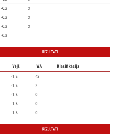
-0.3
0
-0.3
0
-0.3
0
-0.3
REZULTĀTI
Vējš
WA
Klasifikācija
-1.8
43
-1.8
7
-1.8
0
-1.8
0
-1.8
0
REZULTĀTI