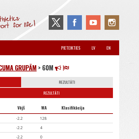
PIETEIKTIES
LV
EN
VECUMA GRUPĀM
> 60M
REZULTĀTI
REZULTĀTI
Vējš
WA
Klasifikācija
-2.2
128
-2.2
4
-2.2
0