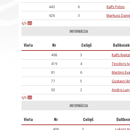
443
6
Ralfs Pelsis
426
3
Markuss Danie
INFORMĀCIJA
Vieta
Nr
Celiņš
Dalībniek
498
3
Ralfs Rieks
419
4
Teodors I
81
6
Martins Ev
77
5
Gustavs Jāni
92
2
Andris Lun
INFORMĀCIJA
Vieta
Nr
Celiņš
Dalībni
406
3
Lukass Ņ