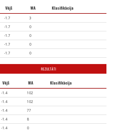
Vējš
WA
Klasifikācija
-1.7
3
-1.7
0
-1.7
0
-1.7
0
-1.7
0
REZULTĀTI
Vējš
WA
Klasifikācija
-1.4
102
-1.4
102
-1.4
77
-1.4
8
-1.4
0