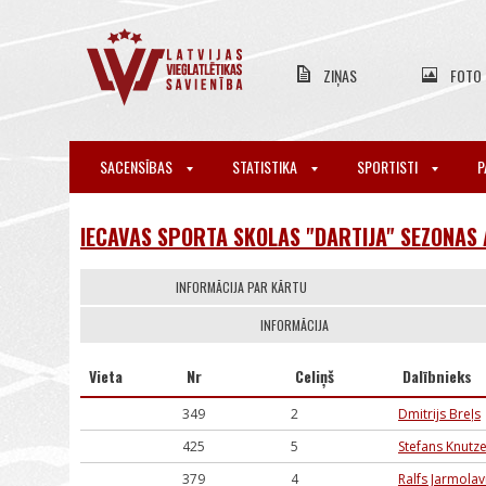
ZIŅAS
FOTO
SACENSĪBAS
STATISTIKA
SPORTISTI
P
IECAVAS SPORTA SKOLAS "DARTIJA" SEZONAS
INFORMĀCIJA PAR KĀRTU
INFORMĀCIJA
Vieta
Nr
Celiņš
Dalībnieks
349
2
Dmitrijs Breļs
425
5
Stefans Knutz
379
4
Ralfs Jarmolav