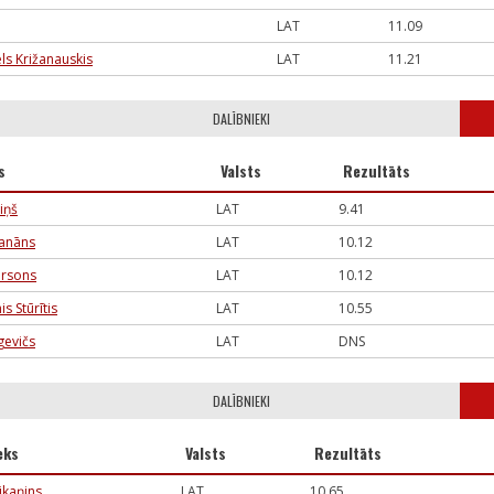
LAT
11.09
ls Križanauskis
LAT
11.21
DALĪBNIEKI
s
Valsts
Rezultāts
tiņš
LAT
9.41
vanāns
LAT
10.12
arsons
LAT
10.12
s Stūrītis
LAT
10.55
gevičs
LAT
DNS
DALĪBNIEKI
eks
Valsts
Rezultāts
ikaņins
LAT
10.65