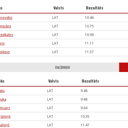
ks
Valsts
Rezultāts
anovskis
LAT
10.46
ampāns
LAT
10.75
gstkalns
LAT
10.99
ris
LAT
11.11
siļjevs
LAT
11.57
DALĪBNIEKI
eks
Valsts
Rezultāts
aks
LAT
9.48
Buka
LAT
9.48
emzars
LAT
9.64
rūmiņš
LAT
10.35
alniņš
LAT
11.47