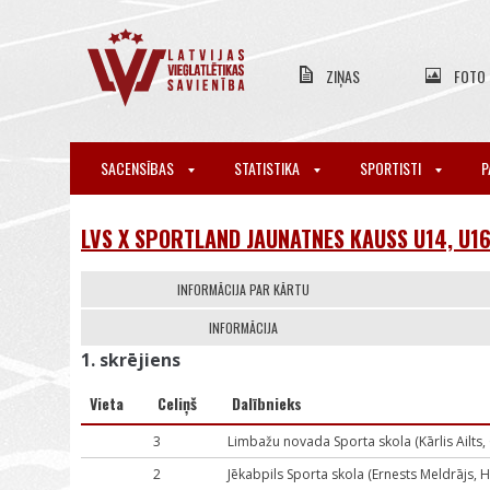
ZIŅAS
FOTO
SACENSĪBAS
STATISTIKA
SPORTISTI
P
LVS X SPORTLAND JAUNATNES KAUSS U14, U1
INFORMĀCIJA PAR KĀRTU
INFORMĀCIJA
1. skrējiens
Vieta
Celiņš
Dalībnieks
3
Limbažu novada Sporta skola (Kārlis Ailts
2
Jēkabpils Sporta skola (Ernests Meldrājs, 