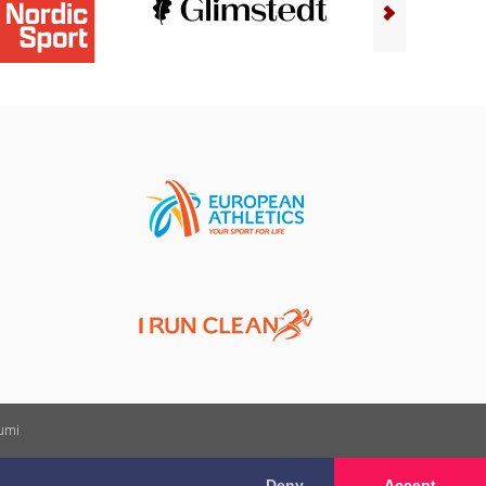
kumi
Deny
Accept