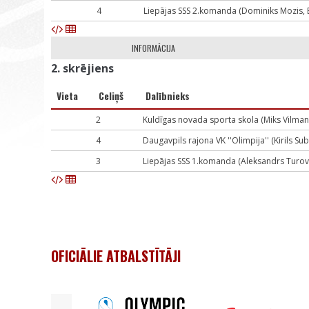
4
Liepājas SSS 2.komanda (Dominiks Mozis, E
INFORMĀCIJA
2. skrējiens
Vieta
Celiņš
Dalībnieks
2
Kuldīgas novada sporta skola (Miks Vilmanis
4
Daugavpils rajona VK ''Olimpija'' (Kirils Su
3
Liepājas SSS 1.komanda (Aleksandrs Turovs,
OFICIĀLIE ATBALSTĪTĀJI