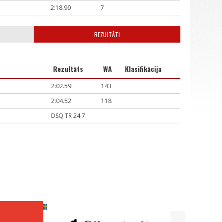
2:18.99
7
REZULTĀTI
Rezultāts
WA
Klasifikācija
2:02.59
143
2:04.52
118
DSQ TR 24.7