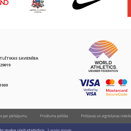
ATLĒTIKAS SAVIENĪBA
29019
1009
ņo par pārkāpumu
Privātuma politika
Pirkšanas un atgriešanas notei
Visas tiesības rezervētas. Pārpublicēšanas gadījumā saite uz athletics.lv ir obligāta.
 make visit statistics.
Learn more