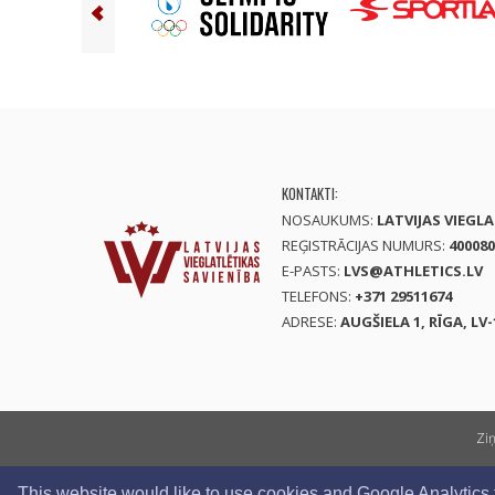
KONTAKTI:
NOSAUKUMS:
LATVIJAS VIEGL
REĢISTRĀCIJAS NUMURS:
400080
E-PASTS:
LVS@ATHLETICS.LV
TELEFONS:
+371 29511674
ADRESE:
AUGŠIELA 1, RĪGA, LV-
Zi
This website would like to use cookies and Google Analytics to