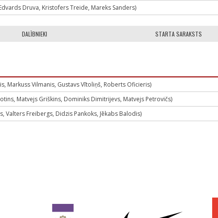
dvards Druva, Kristofers Treide, Mareks Sanders)
DALĪBNIEKI
STARTA SARAKSTS
, Markuss Vilmanis, Gustavs Vītoliņš, Roberts Oficieris)
botins, Matvejs Griškins, Dominiks Dimitrijevs, Matvejs Petrovičs)
 Valters Freibergs, Didzis Pankoks, Jēkabs Balodis)