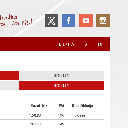
PIETEIKTIES
LV
EN
REZULTĀTI
REZULTĀTI
Rezultāts
WA
Klasifikācija
1:58.93
196
III j. klase
2:02.09
149