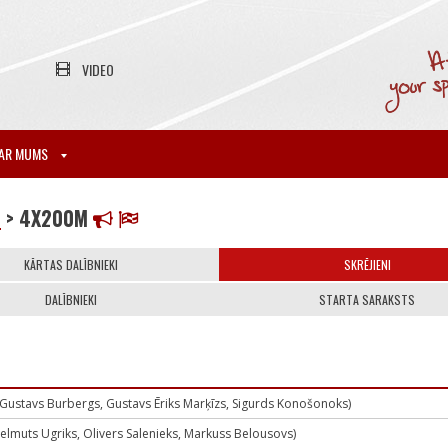
VIDEO
AR MUMS
6
> 4X200M
KĀRTAS DALĪBNIEKI
SKRĒJIENI
DALĪBNIEKI
STARTA SARAKSTS
, Gustavs Burbergs, Gustavs Ēriks Marķīzs, Sigurds Konošonoks)
Helmuts Ugriks, Olivers Salenieks, Markuss Belousovs)