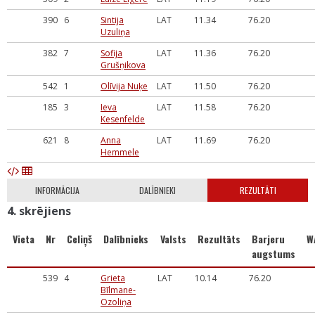
390
6
Sintija
LAT
11.34
76.20
Uzuliņa
382
7
Sofija
LAT
11.36
76.20
Grušņikova
542
1
Olīvija Nuķe
LAT
11.50
76.20
185
3
Ieva
LAT
11.58
76.20
Kesenfelde
621
8
Anna
LAT
11.69
76.20
Hemmele
INFORMĀCIJA
DALĪBNIEKI
REZULTĀTI
4. skrējiens
Vieta
Nr
Celiņš
Dalībnieks
Valsts
Rezultāts
Barjeru
W
augstums
539
4
Grieta
LAT
10.14
76.20
Bīlmane-
Ozoliņa