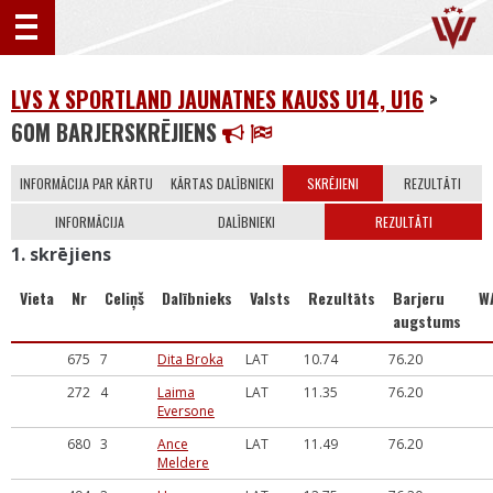
LVS X SPORTLAND JAUNATNES KAUSS U14, U16
>
60M BARJERSKRĒJIENS
INFORMĀCIJA PAR KĀRTU
KĀRTAS DALĪBNIEKI
SKRĒJIENI
REZULTĀTI
INFORMĀCIJA
DALĪBNIEKI
REZULTĀTI
1. skrējiens
Vieta
Nr
Celiņš
Dalībnieks
Valsts
Rezultāts
Barjeru
W
augstums
675
7
Dita Broka
LAT
10.74
76.20
272
4
Laima
LAT
11.35
76.20
Eversone
680
3
Ance
LAT
11.49
76.20
Meldere