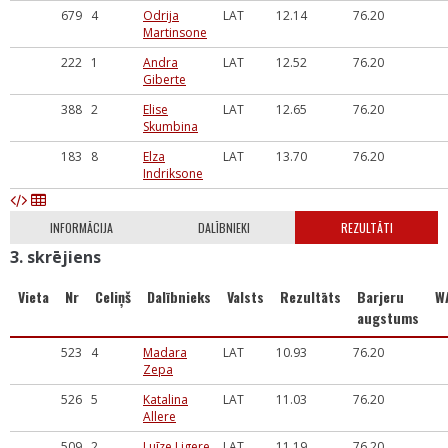
679
4
Odrija
LAT
12.14
76.20
Martinsone
222
1
Andra
LAT
12.52
76.20
Giberte
388
2
Elise
LAT
12.65
76.20
Skumbina
183
8
Elza
LAT
13.70
76.20
Indriksone
INFORMĀCIJA
DALĪBNIEKI
REZULTĀTI
3. skrējiens
Vieta
Nr
Celiņš
Dalībnieks
Valsts
Rezultāts
Barjeru
W
augstums
523
4
Madara
LAT
10.93
76.20
Zepa
526
5
Katalina
LAT
11.03
76.20
Allere
509
2
Luīze Ligere
LAT
11.19
76.20