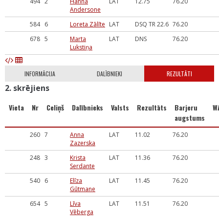
494
2
Hanna
LAT
12.75
76.20
Andersone
584
6
Loreta Zālīte
LAT
DSQ TR 22.6
76.20
678
5
Marta
LAT
DNS
76.20
Lukstiņa
INFORMĀCIJA
DALĪBNIEKI
REZULTĀTI
2. skrējiens
Vieta
Nr
Celiņš
Dalībnieks
Valsts
Rezultāts
Barjeru
W
augstums
260
7
Anna
LAT
11.02
76.20
Zazerska
248
3
Krista
LAT
11.36
76.20
Serdante
540
6
Elīza
LAT
11.45
76.20
Gūtmane
654
5
Līva
LAT
11.51
76.20
Vēberga