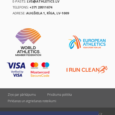
E-PASTS:
LVS@ATHLETICS.LV
TELEFONS:
+371 29511674
ADRESE:
AUGŠIELA 1, RĪGA, LV-1009
Ziņo par pārkāpumu
Privātuma politika
Pirkšanas un atgriešanas noteikumi
Visas tiesības rezervētas. Pārpublicēšanas gadījumā saite uz athletics.lv ir