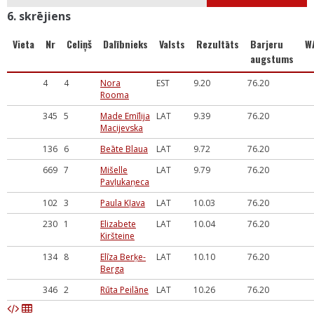
6. skrējiens
Vieta
Nr
Celiņš
Dalībnieks
Valsts
Rezultāts
Barjeru
W
augstums
4
4
Nora
EST
9.20
76.20
Rooma
345
5
Made Emīlija
LAT
9.39
76.20
Macijevska
136
6
Beāte Blaua
LAT
9.72
76.20
669
7
Mišelle
LAT
9.79
76.20
Pavļukaņeca
102
3
Paula Kļava
LAT
10.03
76.20
230
1
Elizabete
LAT
10.04
76.20
Kiršteine
134
8
Elīza Berķe-
LAT
10.10
76.20
Berga
346
2
Rūta Peilāne
LAT
10.26
76.20