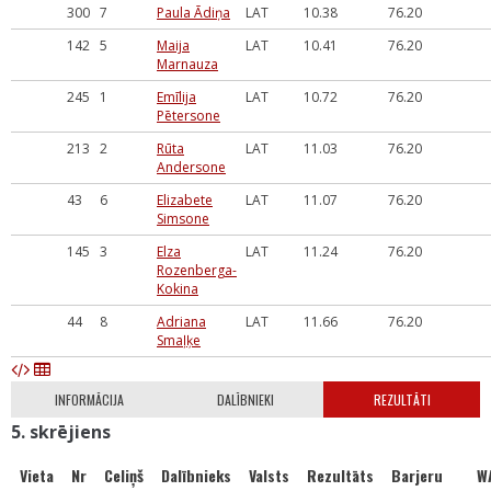
300
7
Paula Ādiņa
LAT
10.38
76.20
142
5
Maija
LAT
10.41
76.20
Marnauza
245
1
Emīlija
LAT
10.72
76.20
Pētersone
213
2
Rūta
LAT
11.03
76.20
Andersone
43
6
Elizabete
LAT
11.07
76.20
Simsone
145
3
Elza
LAT
11.24
76.20
Rozenberga-
Kokina
44
8
Adriana
LAT
11.66
76.20
Smaļķe
INFORMĀCIJA
DALĪBNIEKI
REZULTĀTI
5. skrējiens
Vieta
Nr
Celiņš
Dalībnieks
Valsts
Rezultāts
Barjeru
W