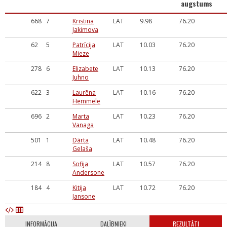
augstums
668
7
Kristina
LAT
9.98
76.20
Jakimova
62
5
Patrīcija
LAT
10.03
76.20
Mieze
278
6
Elizabete
LAT
10.13
76.20
Juhno
622
3
Laurēna
LAT
10.16
76.20
Hemmele
696
2
Marta
LAT
10.23
76.20
Vanaga
501
1
Dārta
LAT
10.48
76.20
Gelaša
214
8
Sofija
LAT
10.57
76.20
Andersone
184
4
Kitija
LAT
10.72
76.20
Jansone
INFORMĀCIJA
DALĪBNIEKI
REZULTĀTI