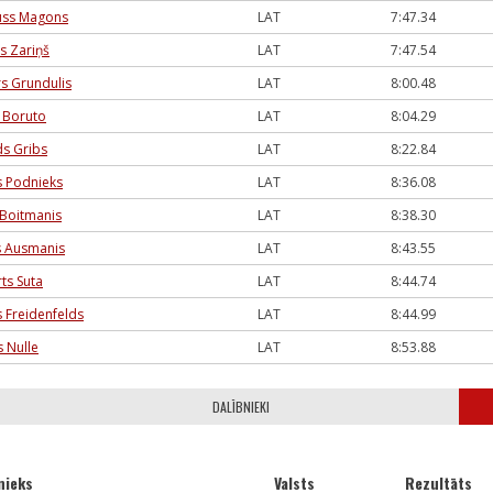
uss Magons
LAT
7:47.34
is Zariņš
LAT
7:47.54
rs Grundulis
LAT
8:00.48
 Boruto
LAT
8:04.29
ds Gribs
LAT
8:22.84
s Podnieks
LAT
8:36.08
 Boitmanis
LAT
8:38.30
s Ausmanis
LAT
8:43.55
ts Suta
LAT
8:44.74
s Freidenfelds
LAT
8:44.99
s Nulle
LAT
8:53.88
DALĪBNIEKI
nieks
Valsts
Rezultāts