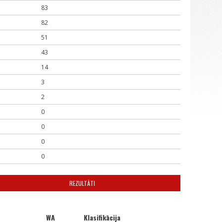
83
82
51
43
14
3
2
0
0
0
0
REZULTĀTI
WA
Klasifikācija