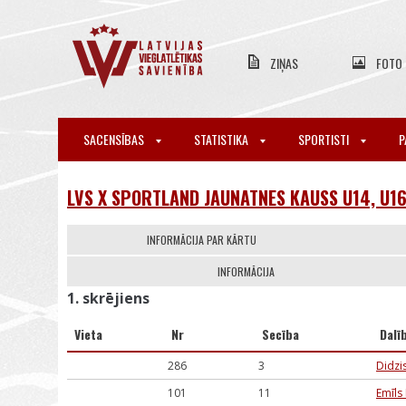
ZIŅAS
FOTO
SACENSĪBAS
STATISTIKA
SPORTISTI
P
LVS X SPORTLAND JAUNATNES KAUSS U14, U1
INFORMĀCIJA PAR KĀRTU
INFORMĀCIJA
1. skrējiens
Vieta
Nr
Secība
Dalī
286
3
Didzi
101
11
Emīls