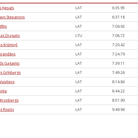
s Ķepals
LAT
6:35.95
lavs Stepanovs
LAT
6:37.18
lītis
LAT
7:04.92
as Drąsutis
LTU
7:06.72
ps Krūmiņš
LAT
7:20.42
Grandāns
LAT
7:24.79
ds Gagainis
LAT
7:39.11
s Grīnbergs
LAT
7:49.26
Vasiļjevs
LAT
8:14.86
Pinta
LAT
8:44.22
 Kronbergs
LAT
8:57.90
rs Ropšs
LAT
9:49.96