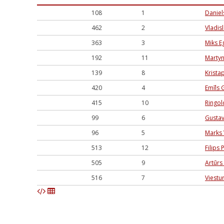
108
1
Daniel
462
2
Vladis
363
3
Miks Eg
192
11
Martyn
139
8
Krista
420
4
Emīls 
415
10
Ringol
99
6
Gustav
96
5
Marks 
513
12
Filips 
505
9
Artūrs
516
7
Viestu