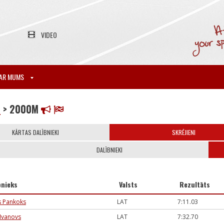
VIDEO
AR MUMS
6
> 2000M
KĀRTAS DALĪBNIEKI
SKRĒJIENI
DALĪBNIEKI
bnieks
Valsts
Rezultāts
s Pankoks
LAT
7:11.03
 Ivanovs
LAT
7:32.70