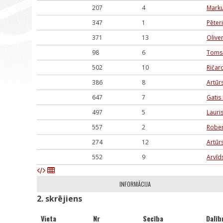
207
4
Mark
347
1
Pēter
371
13
Olive
98
6
Toms
502
10
Ričar
386
8
Artūr
647
7
Gatis
497
5
Lauri
557
2
Rober
274
12
Artūr
552
9
Arvīd
INFORMĀCIJA
2. skrējiens
Vieta
Nr
Secība
Dalīb