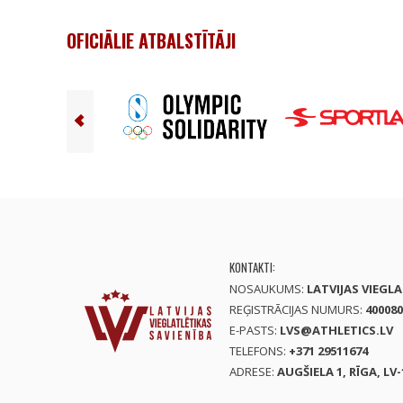
OFICIĀLIE ATBALSTĪTĀJI
KONTAKTI:
NOSAUKUMS:
LATVIJAS VIEGL
REĢISTRĀCIJAS NUMURS:
400080
E-PASTS:
LVS@ATHLETICS.LV
TELEFONS:
+371 29511674
ADRESE:
AUGŠIELA 1, RĪGA, LV-