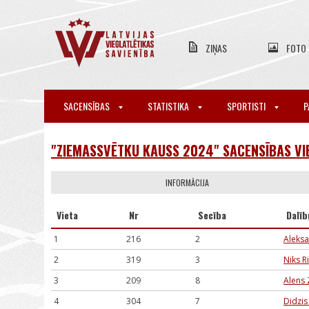
ZIŅAS
FOTO
SACENSĪBAS
STATISTIKA
SPORTISTI
P
"ZIEMASSVĒTKU KAUSS 2024" SACENSĪBAS VI
INFORMĀCIJA
Vieta
Nr
Secība
Dalīb
1
216
2
Aleksa
2
319
3
Niks R
3
209
8
Alens 
4
304
7
Didzis