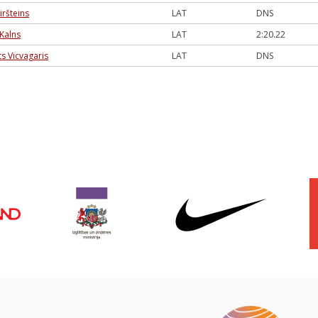
iršteins
LAT
DNS
 Kalns
LAT
2:20.22
s Vicvagaris
LAT
DNS