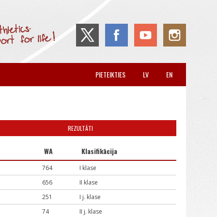
PIETEIKTIES
LV
EN
REZULTĀTI
WA
Klasifikācija
764
I klase
656
II klase
251
I j. klase
74
II j. klase