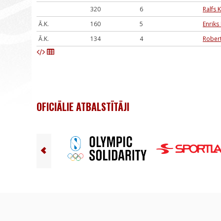
320
6
Ralfs K
Ā.K.
160
5
Enriks
Ā.K.
134
4
Robert
OFICIĀLIE ATBALSTĪTĀJI