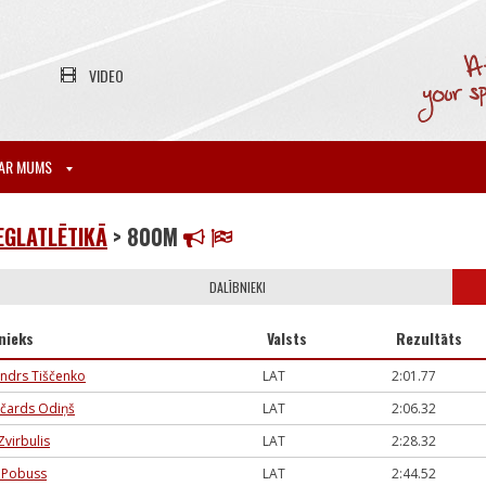
VIDEO
AR MUMS
EGLATLĒTIKĀ
> 800M
DALĪBNIEKI
nieks
Valsts
Rezultāts
ndrs Tiščenko
LAT
2:01.77
ičards Odiņš
LAT
2:06.32
Zvirbulis
LAT
2:28.32
 Pobuss
LAT
2:44.52