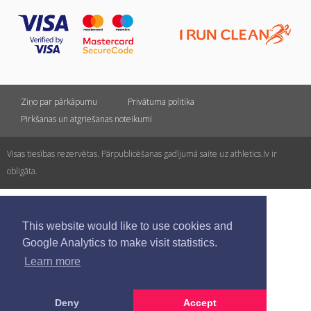
Ziņo par pārkāpumu
Privātuma politika
Pirkšanas un atgriešanas noteikumi
Visas tiesības rezervētas. Pārpublicēšanas gadījumā saite uz athletics.lv ir
obligāta.
This website would like to use cookies and
Google Analytics to make visit statistics.
Learn more
Deny
Accept