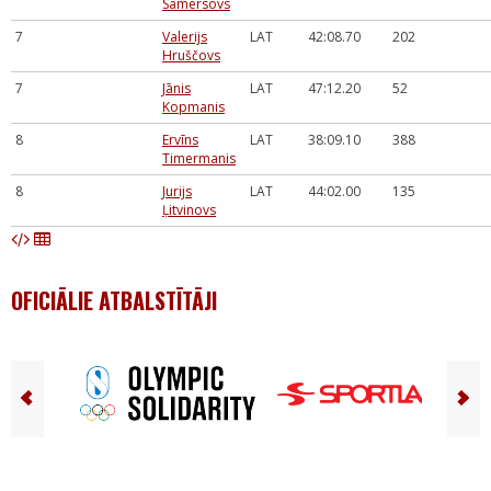
Samersovs
7
Valerijs
LAT
42:08.70
202
Hruščovs
7
Jānis
LAT
47:12.20
52
Kopmanis
8
Ervīns
LAT
38:09.10
388
Timermanis
8
Jurijs
LAT
44:02.00
135
Ļitvinovs
OFICIĀLIE ATBALSTĪTĀJI