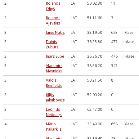
2
Rolands
LAT
50:02.30
11
Oliņš
2
Rolands
LAT
51:11.60
3
Ajevskis
3
Jānis Nuķis
LAT
33:19.50
693
II klase
3
Dainis
LAT
36:35.80
477
III klase
Žuburs
3
Inārs Supe
LAT
36:36.70
476
III klase
3
Vladimirs
LAT
38:56.20
347
Kļavnieks
3
Valdis
LAT
50:21.50
8
Reinfelds
3
Jūlijs
LAT
52:09.20
0
Jakubovičs
3
Leonīds
LAT
62:47.00
0
Neiburgs
4
Māris
LAT
33:49.00
658
II klase
Pakārklis
4
Vladimirs
LAT
37:19.40
434
III klase