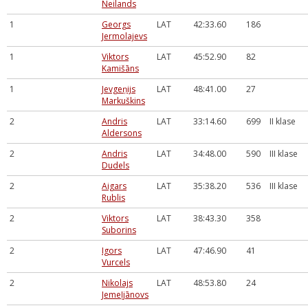
Neilands
1
Georgs
LAT
42:33.60
186
Jermolajevs
1
Viktors
LAT
45:52.90
82
Kamišāns
1
Jevgeņijs
LAT
48:41.00
27
Markuškins
2
Andris
LAT
33:14.60
699
II klase
Aldersons
2
Andris
LAT
34:48.00
590
III klase
Dudels
2
Aigars
LAT
35:38.20
536
III klase
Rublis
2
Viktors
LAT
38:43.30
358
Suborins
2
Igors
LAT
47:46.90
41
Vurcels
2
Nikolajs
LAT
48:53.80
24
Jemeļjānovs