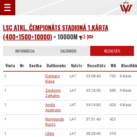
LSC ATKL. ČEMPIONĀTS STADIONĀ 1.KĀRTA
(400+1500+10000)
> 10000M
INFORMĀCIJA
DALĪBNIEKI
REZULTĀTI
Vieta
Nr
Secība
Dalībnieks
Valsts
Rezultāts
WA
Klasifikā
1
Dzintars
LAT
33:09.40
705
II klase
Kļava
1
Ziedonis
LAT
33:18.00
695
II klase
Zaļkalns
1
Andis
LAT
34:16.80
626
II klase
Austrups
1
Normunds
LAT
37:31.40
423
Runčs
1
Uldis
LAT
38:28.60
370