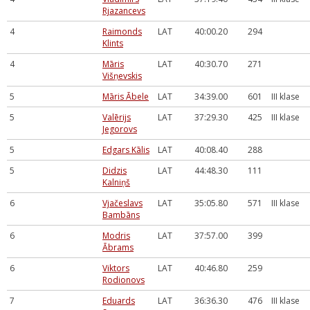
Rjazancevs
4
Raimonds
LAT
40:00.20
294
Klints
4
Māris
LAT
40:30.70
271
Višņevskis
5
Māris Ābele
LAT
34:39.00
601
III klase
5
Valērijs
LAT
37:29.30
425
III klase
Jegorovs
5
Edgars Kālis
LAT
40:08.40
288
5
Didzis
LAT
44:48.30
111
Kalniņš
6
Vjačeslavs
LAT
35:05.80
571
III klase
Bambāns
6
Modris
LAT
37:57.00
399
Ābrams
6
Viktors
LAT
40:46.80
259
Rodionovs
7
Eduards
LAT
36:36.30
476
III klase