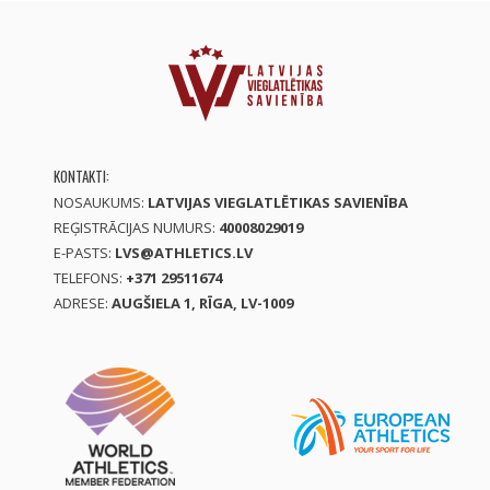
KONTAKTI:
NOSAUKUMS:
LATVIJAS VIEGLATLĒTIKAS SAVIENĪBA
REĢISTRĀCIJAS NUMURS:
40008029019
E-PASTS:
LVS@ATHLETICS.LV
TELEFONS:
+371 29511674
ADRESE:
AUGŠIELA 1, RĪGA, LV-1009