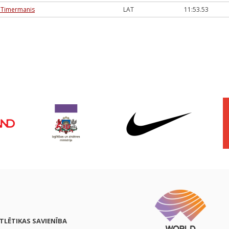
s Timermanis
LAT
11:53.53
ATLĒTIKAS SAVIENĪBA