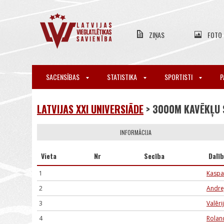
ZIŅAS
FOTO
SACENSĪBAS
STATISTIKA
SPORTISTI
P
LATVIJAS XXI UNIVERSIĀDE
> 3000M KAVĒKĻU 
INFORMĀCIJA
Vieta
Nr
Secība
Dalī
1
Kaspa
2
Andre
3
Valēri
4
Rolan