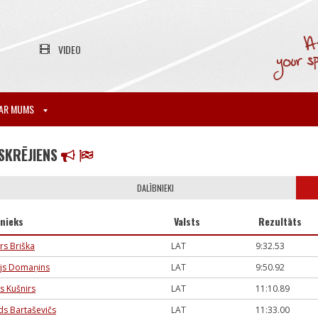
VIDEO
AR MUMS
SKRĒJIENS
DALĪBNIEKI
bnieks
Valsts
Rezultāts
rs Briška
LAT
9:32.53
js Domaņins
LAT
9:50.92
js Kušnirs
LAT
11:10.89
ds Bartaševičs
LAT
11:33.00