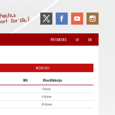
PIETEIKTIES
LV
EN
REZULTĀTI
WA
Klasifikācija
I klase
II klase
III klase