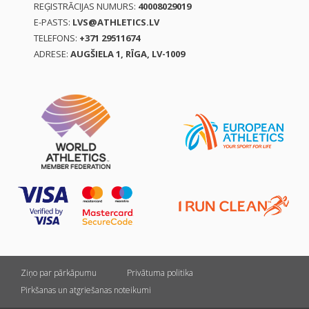
REĢISTRĀCIJAS NUMURS:
40008029019
E-PASTS:
LVS@ATHLETICS.LV
TELEFONS:
+371 29511674
ADRESE:
AUGŠIELA 1, RĪGA, LV-1009
Ziņo par pārkāpumu
Privātuma politika
Pirkšanas un atgriešanas noteikumi