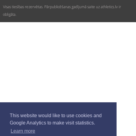
Visas tiesības rezervētas. Pārpublicēšanas gadījumā saite uz athletics.lv ir
obligāta.
This website would like to use cookies and
Google Analytics to make visit statistics.
Learn more