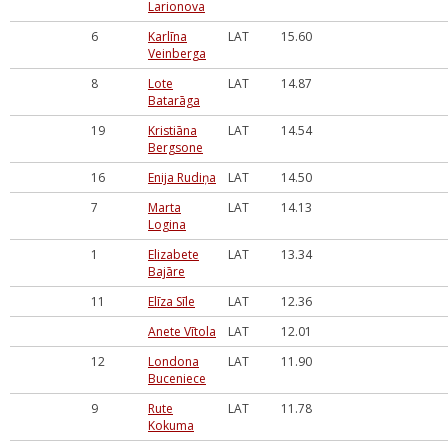
Larionova
6
Karlīna
LAT
15.60
Veinberga
8
Lote
LAT
14.87
Batarāga
19
Kristiāna
LAT
14.54
Bergsone
16
Enija Rudiņa
LAT
14.50
7
Marta
LAT
14.13
Logina
1
Elizabete
LAT
13.34
Bajāre
11
Elīza Sīle
LAT
12.36
Anete Vītola
LAT
12.01
12
Londona
LAT
11.90
Buceniece
9
Rute
LAT
11.78
Kokuma