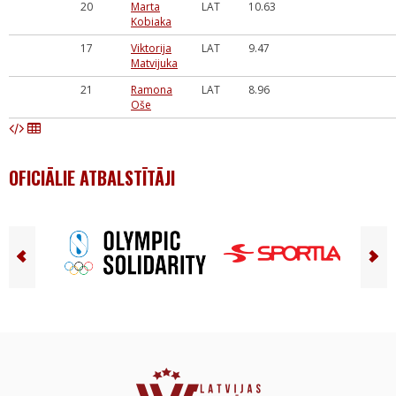
20
Marta
LAT
10.63
Kobiaka
17
Viktorija
LAT
9.47
Matvijuka
21
Ramona
LAT
8.96
Oše
OFICIĀLIE ATBALSTĪTĀJI