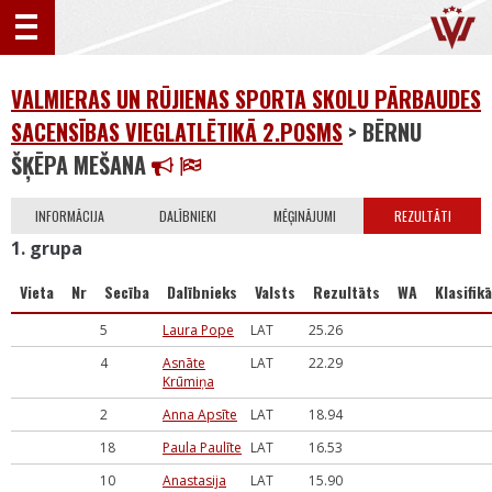
VALMIERAS UN RŪJIENAS SPORTA SKOLU PĀRBAUDES
SACENSĪBAS VIEGLATLĒTIKĀ 2.POSMS
> BĒRNU
ŠĶĒPA MEŠANA
INFORMĀCIJA
DALĪBNIEKI
MĒĢINĀJUMI
REZULTĀTI
1. grupa
Vieta
Nr
Secība
Dalībnieks
Valsts
Rezultāts
WA
Klasifikā
5
Laura Pope
LAT
25.26
4
Asnāte
LAT
22.29
Krūmiņa
2
Anna Apsīte
LAT
18.94
18
Paula Paulīte
LAT
16.53
10
Anastasija
LAT
15.90