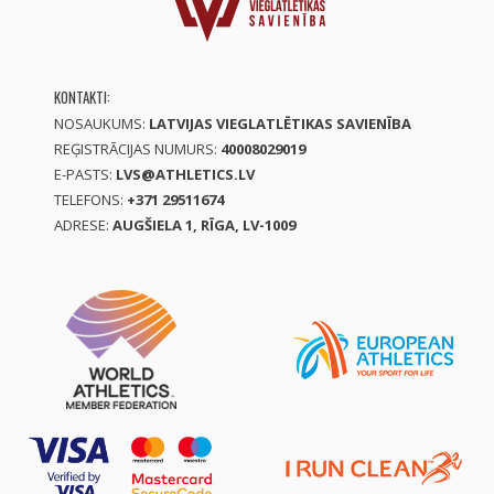
KONTAKTI:
NOSAUKUMS:
LATVIJAS VIEGLATLĒTIKAS SAVIENĪBA
REĢISTRĀCIJAS NUMURS:
40008029019
E-PASTS:
LVS@ATHLETICS.LV
TELEFONS:
+371 29511674
ADRESE:
AUGŠIELA 1, RĪGA, LV-1009