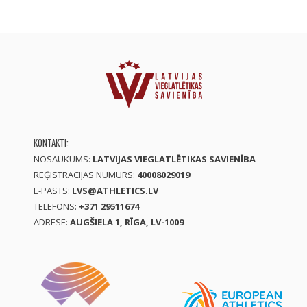
KONTAKTI:
NOSAUKUMS:
LATVIJAS VIEGLATLĒTIKAS SAVIENĪBA
REĢISTRĀCIJAS NUMURS:
40008029019
E-PASTS:
LVS@ATHLETICS.LV
TELEFONS:
+371 29511674
ADRESE:
AUGŠIELA 1, RĪGA, LV-1009