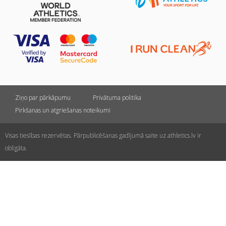
Ziņo par pārkāpumu
Privātuma politika
Pirkšanas un atgriešanas noteikumi
Visas tiesības rezervētas. Pārpublicēšanas gadījumā saite uz athletics.lv ir
obligāta.