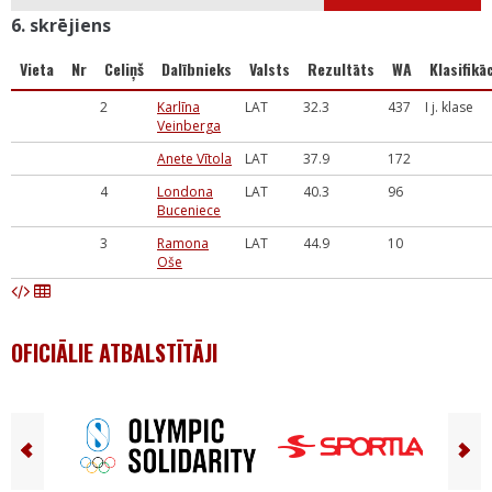
6. skrējiens
Vieta
Nr
Celiņš
Dalībnieks
Valsts
Rezultāts
WA
Klasifikāc
2
Karlīna
LAT
32.3
437
I j. klase
Veinberga
Anete Vītola
LAT
37.9
172
4
Londona
LAT
40.3
96
Buceniece
3
Ramona
LAT
44.9
10
Oše
OFICIĀLIE ATBALSTĪTĀJI