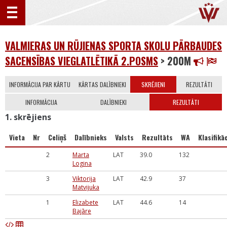
VALMIERAS UN RŪJIENAS SPORTA SKOLU PĀRBAUDES
SACENSĪBAS VIEGLATLĒTIKĀ 2.POSMS
> 200M
INFORMĀCIJA PAR KĀRTU
KĀRTAS DALĪBNIEKI
SKRĒJIENI
REZULTĀTI
INFORMĀCIJA
DALĪBNIEKI
REZULTĀTI
1. skrējiens
Vieta
Nr
Celiņš
Dalībnieks
Valsts
Rezultāts
WA
Klasifikāc
2
Marta
LAT
39.0
132
Logina
3
Viktorija
LAT
42.9
37
Matvijuka
1
Elizabete
LAT
44.6
14
Bajāre