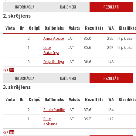
INFORMĀCIJA
DALĪBNIEKI
REZULTĀTI
2. skrējiens
Vieta
Nr
Celiņš
Dalībnieks
Valsts
Rezultāts
WA
Klasifikāc
2
Anna Apsīte
LAT
35.0
295
III j. klase
1
Lote
LAT
35.6
267
III j. klase
Batarāga
3
Enija Rudiņa
LAT
38.6
148
INFORMĀCIJA
DALĪBNIEKI
REZULTĀTI
3. skrējiens
Vieta
Nr
Celiņš
Dalībnieks
Valsts
Rezultāts
WA
Klasifikāc
2
Paula Paulīte
LAT
37.6
184
1
Rute
LAT
39.7
112
Kokuma