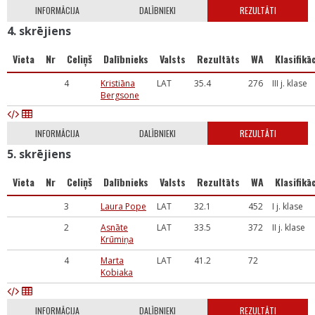
INFORMĀCIJA
DALĪBNIEKI
REZULTĀTI
4. skrējiens
Vieta
Nr
Celiņš
Dalībnieks
Valsts
Rezultāts
WA
Klasifikāc
4
Kristiāna
LAT
35.4
276
III j. klase
Bergsone
INFORMĀCIJA
DALĪBNIEKI
REZULTĀTI
5. skrējiens
Vieta
Nr
Celiņš
Dalībnieks
Valsts
Rezultāts
WA
Klasifikāc
3
Laura Pope
LAT
32.1
452
I j. klase
2
Asnāte
LAT
33.5
372
II j. klase
Krūmiņa
4
Marta
LAT
41.2
72
Kobiaka
INFORMĀCIJA
DALĪBNIEKI
REZULTĀTI