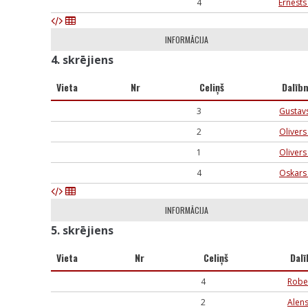
4
Ernests 
INFORMĀCIJA
4. skrējiens
Vieta
Nr
Celiņš
Dalīb
3
Gustavs
2
Olivers
1
Olivers
4
Oskars
INFORMĀCIJA
5. skrējiens
Vieta
Nr
Celiņš
Dalī
4
Rober
2
Alens