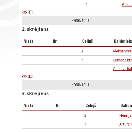
2
Gusta
INFORMĀCIJA
2. skrējiens
Vieta
Nr
Celiņš
Dalībniek
3
Aleksandrs
2
Keidans Pr
1
Gustavs Ra
INFORMĀCIJA
3. skrējiens
Vieta
Nr
Celiņš
Dalībn
3
Henrijs
1
Artūrs 