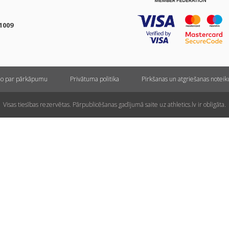
1009
ņo par pārkāpumu
Privātuma politika
Pirkšanas un atgriešanas notei
Visas tiesības rezervētas. Pārpublicēšanas gadījumā saite uz athletics.lv ir obligāta.