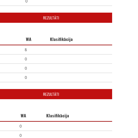
0
REZULTĀTI
WA
Klasifikācija
8
0
0
0
REZULTĀTI
WA
Klasifikācija
0
0