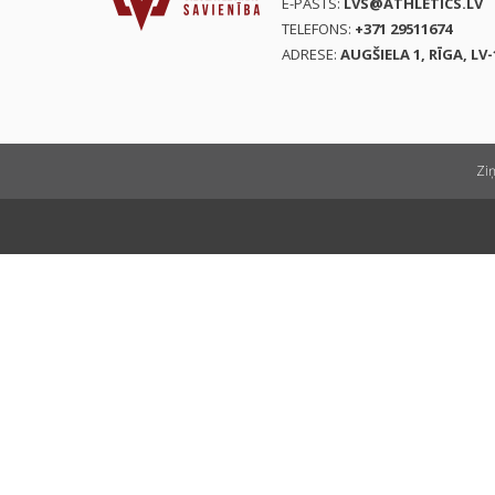
E-PASTS:
LVS@ATHLETICS.LV
TELEFONS:
+371 29511674
ADRESE:
AUGŠIELA 1, RĪGA, LV-
Zi