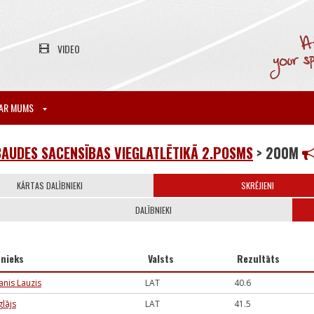
VIDEO
AR MUMS
AUDES SACENSĪBAS VIEGLATLĒTIKĀ 2.POSMS
> 200M
KĀRTAS DALĪBNIEKI
SKRĒJIENI
DALĪBNIEKI
bnieks
Valsts
Rezultāts
nis Lauzis
LAT
40.6
glājs
LAT
41.5