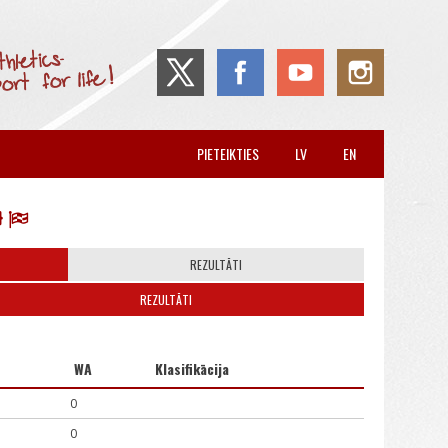
PIETEIKTIES
LV
EN
REZULTĀTI
REZULTĀTI
WA
Klasifikācija
0
0