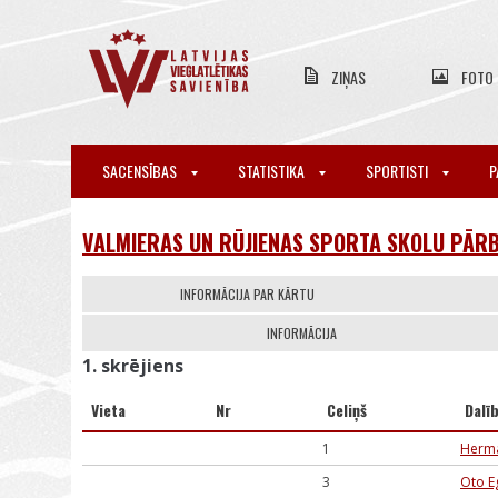
ZIŅAS
FOTO
SACENSĪBAS
STATISTIKA
SPORTISTI
P
VALMIERAS UN RŪJIENAS SPORTA SKOLU PĀRB
INFORMĀCIJA PAR KĀRTU
INFORMĀCIJA
1. skrējiens
Vieta
Nr
Celiņš
Dalī
1
Herma
3
Oto E