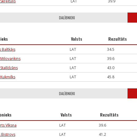
Skreitulis
LAT
39.9
DALĪBNIEKI
nieks
Valsts
Rezultāts
 Baltkājs
LAT
34.5
 Milovankins
LAT
39.6
 Stalīdzāns
LAT
43.0
 Kukmilks
LAT
45.8
DALĪBNIEKI
bnieks
Valsts
Rezultāts
ts Vīksna
LAT
39.6
 Bistrovs
LAT
41.2