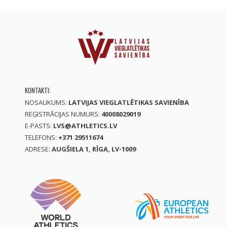
KONTAKTI:
NOSAUKUMS:
LATVIJAS VIEGLATLĒTIKAS SAVIENĪBA
REĢISTRĀCIJAS NUMURS:
40008029019
E-PASTS:
LVS@ATHLETICS.LV
TELEFONS:
+371 29511674
ADRESE:
AUGŠIELA 1, RĪGA, LV-1009