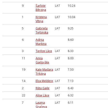
9
Šarlote
LAT
10.24
Bērziņa
1
Kristena
LAT
10.04
Vītiņa
5
Gabriela
LAT
9.25
Teļšinska
6
Adrija
8.60
Markina
3
Terēze Lāce
LAT
8.33
11
Anna
LAT
8.00
Gaišprāte
19
Kate Madara
LAT
7.50
Trēziņa
14
Elza Meldere
LAT
7.13
2
Rūta Gaile
LAT
6.43
22
Alise Lāce
LAT
6.32
7
Lauma
LAT
6.11
Gračeva