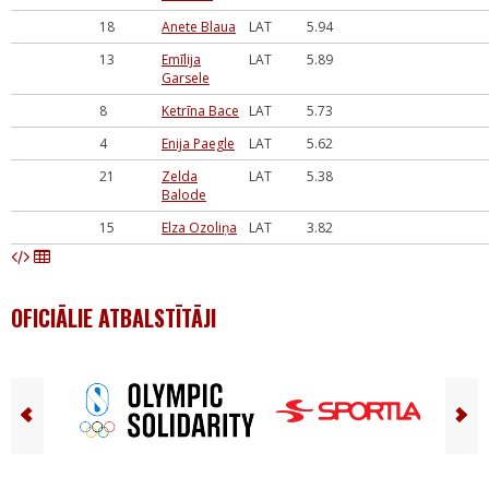
18
Anete Blaua
LAT
5.94
13
Emīlija
LAT
5.89
Garsele
8
Ketrīna Bace
LAT
5.73
4
Enija Paegle
LAT
5.62
21
Zelda
LAT
5.38
Balode
15
Elza Ozoliņa
LAT
3.82
OFICIĀLIE ATBALSTĪTĀJI