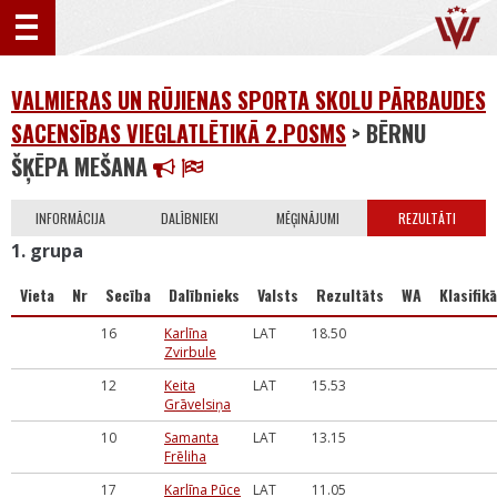
VALMIERAS UN RŪJIENAS SPORTA SKOLU PĀRBAUDES
SACENSĪBAS VIEGLATLĒTIKĀ 2.POSMS
> BĒRNU
ŠĶĒPA MEŠANA
INFORMĀCIJA
DALĪBNIEKI
MĒĢINĀJUMI
REZULTĀTI
1. grupa
Vieta
Nr
Secība
Dalībnieks
Valsts
Rezultāts
WA
Klasifikā
16
Karlīna
LAT
18.50
Zvirbule
12
Keita
LAT
15.53
Grāvelsiņa
10
Samanta
LAT
13.15
Frēliha
17
Karlīna Pūce
LAT
11.05