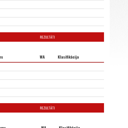
REZULTĀTI
ms
WA
Klasifikācija
REZULTĀTI
ums
WA
Klasifikācija