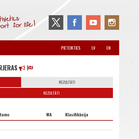
PIETEIKTIES
LV
EN
RJERAS
REZULTĀTI
REZULTĀTI
stums
WA
Klasifikācija