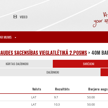
VIDEO
AR MUMS
AUDES SACENSĪBAS VIEGLATLĒTIKĀ 2.POSMS
> 40M BA
KĀRTAS DALĪBNIEKI
SKRĒJIENI
DALĪBNIEKI
Valsts
Rezultāts
Barjeru aug
LAT
9.7
50.00
LAT
10.3
50.00