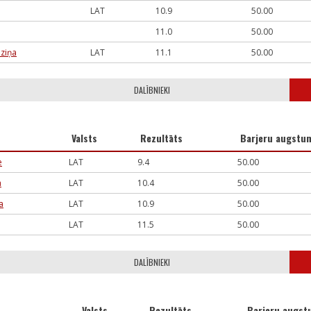
LAT
10.9
50.00
11.0
50.00
ziņa
LAT
11.1
50.00
DALĪBNIEKI
Valsts
Rezultāts
Barjeru augstu
e
LAT
9.4
50.00
a
LAT
10.4
50.00
a
LAT
10.9
50.00
LAT
11.5
50.00
DALĪBNIEKI
Valsts
Rezultāts
Barjeru augst