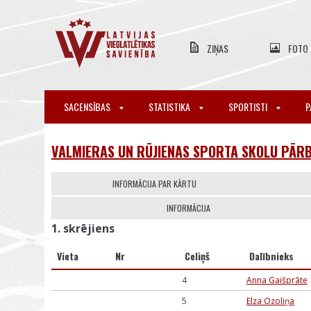
ZIŅAS
FOTO
SACENSĪBAS
STATISTIKA
SPORTISTI
P
VALMIERAS UN RŪJIENAS SPORTA SKOLU PĀRB
INFORMĀCIJA PAR KĀRTU
INFORMĀCIJA
1. skrējiens
Vieta
Nr
Celiņš
Dalībnieks
4
Anna Gaišprāte
5
Elza Ozoliņa