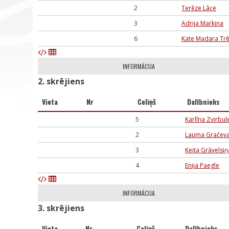
2
Terēze Lāce
3
Adrija Markina
6
Kate Madara Trē
INFORMĀCIJA
2. skrējiens
Vieta
Nr
Celiņš
Dalībnieks
5
Karlīna Zvirbul
2
Lauma Gračev
3
Keita Grāvelsiņ
4
Enija Paegle
INFORMĀCIJA
3. skrējiens
Vieta
Nr
Celiņš
Dalībnieks