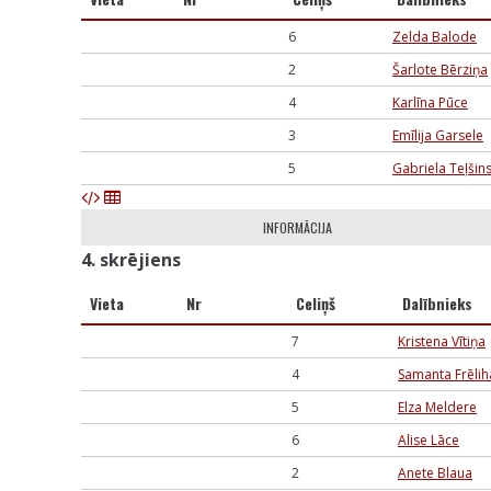
6
Zelda Balode
2
Šarlote Bērziņa
4
Karlīna Pūce
3
Emīlija Garsele
5
Gabriela Teļšin
INFORMĀCIJA
4. skrējiens
Vieta
Nr
Celiņš
Dalībnieks
7
Kristena Vītiņa
4
Samanta Frēlih
5
Elza Meldere
6
Alise Lāce
2
Anete Blaua