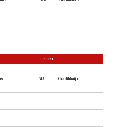
REZULTĀTI
ms
WA
Klasifikācija