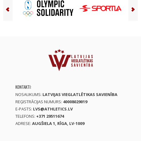
KONTAKTI:
NOSAUKUMS:
LATVIJAS VIEGLATLĒTIKAS SAVIENĪBA
REĢISTRĀCIJAS NUMURS:
40008029019
E-PASTS:
LVS@ATHLETICS.LV
TELEFONS:
+371 29511674
ADRESE:
AUGŠIELA 1, RĪGA, LV-1009