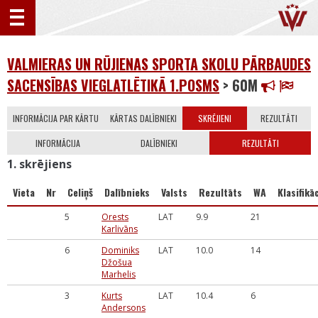
VALMIERAS UN RŪJIENAS SPORTA SKOLU PĀRBAUDES
SACENSĪBAS VIEGLATLĒTIKĀ 1.POSMS
> 60M
INFORMĀCIJA PAR KĀRTU
KĀRTAS DALĪBNIEKI
SKRĒJIENI
REZULTĀTI
INFORMĀCIJA
DALĪBNIEKI
REZULTĀTI
1. skrējiens
Vieta
Nr
Celiņš
Dalībnieks
Valsts
Rezultāts
WA
Klasifikāc
5
Orests
LAT
9.9
21
Karlivāns
6
Dominiks
LAT
10.0
14
Džošua
Marhelis
3
Kurts
LAT
10.4
6
Andersons