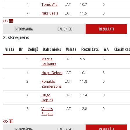
4
Toms Vīle
LAT
10.7
0
7
Niks Cēsis
LAT
11.5
0
INFORMĀCIJA
DALĪBNIEKI
REZULTĀTI
2. skrējiens
Vieta
Nr
Celiņš
Dalībnieks
Valsts
Rezultāts
WA
Klasifikāc
5
Mārcis
LAT
9.5
63
Saukants
4
Hugo Geļevs
LAT
10.1
8
3
Ronalds
LAT
11.8
0
Zandersons
7
Hugo
LAT
12.4
0
Liepiņš
6
Valters
LAT
12.8
0
Paeglis
INFORMĀCIJA
DALĪBNIEKI
REZULTĀTI