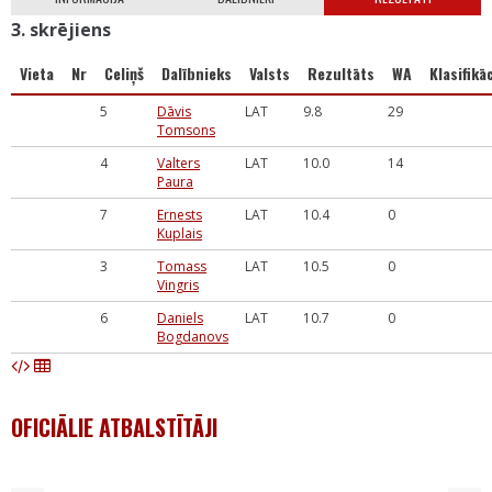
3. skrējiens
Vieta
Nr
Celiņš
Dalībnieks
Valsts
Rezultāts
WA
Klasifikāc
5
Dāvis
LAT
9.8
29
Tomsons
4
Valters
LAT
10.0
14
Paura
7
Ernests
LAT
10.4
0
Kuplais
3
Tomass
LAT
10.5
0
Vingris
6
Daniels
LAT
10.7
0
Bogdanovs
OFICIĀLIE ATBALSTĪTĀJI