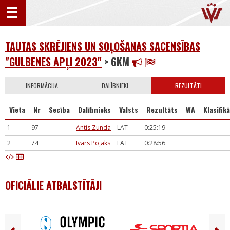
TAUTAS SKRĒJIENS UN SOĻOŠANAS SACENSĪBAS
"GULBENES APĻI 2023"
> 6KM
INFORMĀCIJA
DALĪBNIEKI
REZULTĀTI
Vieta
Nr
Secība
Dalībnieks
Valsts
Rezultāts
WA
Klasifikā
1
97
Antis Zunda
LAT
0:25:19
2
74
Ivars Poļaks
LAT
0:28:56
OFICIĀLIE ATBALSTĪTĀJI