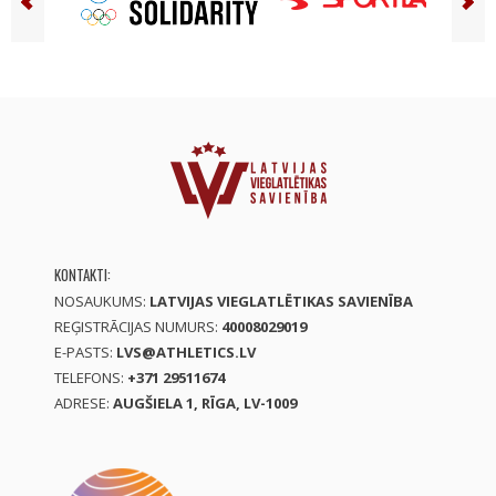
KONTAKTI:
NOSAUKUMS:
LATVIJAS VIEGLATLĒTIKAS SAVIENĪBA
REĢISTRĀCIJAS NUMURS:
40008029019
E-PASTS:
LVS@ATHLETICS.LV
TELEFONS:
+371 29511674
ADRESE:
AUGŠIELA 1, RĪGA, LV-1009