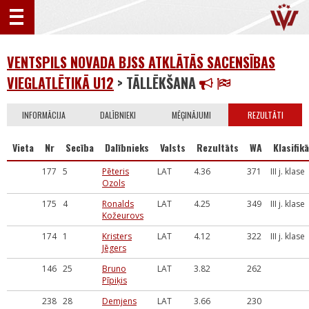
VENTSPILS NOVADA BJSS ATKLĀTĀS SACENSĪBAS
VIEGLATLĒTIKĀ U12
> TĀLLĒKŠANA
INFORMĀCIJA
DALĪBNIEKI
MĒĢINĀJUMI
REZULTĀTI
Vieta
Nr
Secība
Dalībnieks
Valsts
Rezultāts
WA
Klasifikā
177
5
Pēteris
LAT
4.36
371
III j. klase
Ozols
175
4
Ronalds
LAT
4.25
349
III j. klase
Kožeurovs
174
1
Kristers
LAT
4.12
322
III j. klase
Jēgers
146
25
Bruno
LAT
3.82
262
Pīpiķis
238
28
Demjens
LAT
3.66
230