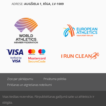
ADRESE:
AUGŠIELA 1, RĪGA, LV-1009
Ziņo par pārkāpumu
Privātuma politika
Pirkšanas un atgriešanas noteikumi
Visas tiesības rezervētas. Pārpublicēšanas gadījumā saite uz athletics.lv ir
obligāta.