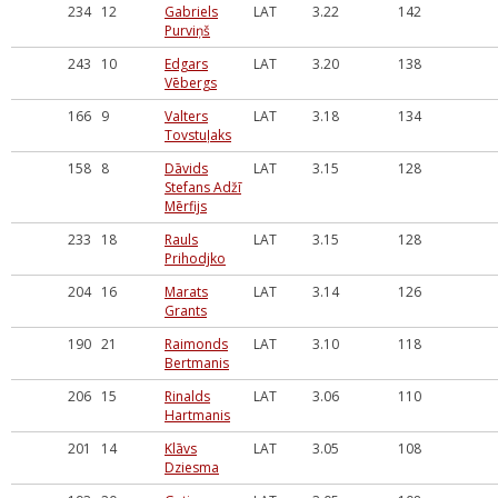
234
12
Gabriels
LAT
3.22
142
Purviņš
243
10
Edgars
LAT
3.20
138
Vēbergs
166
9
Valters
LAT
3.18
134
Tovstuļaks
158
8
Dāvids
LAT
3.15
128
Stefans Adžī
Mērfijs
233
18
Rauls
LAT
3.15
128
Prihodjko
204
16
Marats
LAT
3.14
126
Grants
190
21
Raimonds
LAT
3.10
118
Bertmanis
206
15
Rinalds
LAT
3.06
110
Hartmanis
201
14
Klāvs
LAT
3.05
108
Dziesma