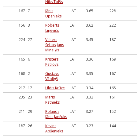
Niks Tolšs
167
7
Jānis
LAT
3.65
228
Upenieks
156
3
Roberts
LAT
3.62
222
Ļiņēvičs
224
27
Valters
LAT
3.45
187
Sebastjans
Mineiķis
165
6
Kristers
LAT
3.36
169
Petrovs
168
2
Gustavs
LAT
3.35
167
Vītoliņš
217
17
Uldis Krūze
LAT
3.34
165
235
23
Māris
LAT
3.32
161
Ratnieks
211
29
Rolands
LAT
3.27
152
Jānis Jančuks
187
26
Kevins
LAT
3.23
144
Apšenieks