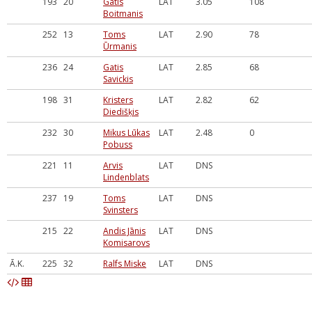
193
20
Gatis
LAT
3.05
108
Boitmanis
252
13
Toms
LAT
2.90
78
Ūrmanis
236
24
Gatis
LAT
2.85
68
Savickis
198
31
Kristers
LAT
2.82
62
Diedišķis
232
30
Mikus Lūkas
LAT
2.48
0
Pobuss
221
11
Arvis
LAT
DNS
Lindenblats
237
19
Toms
LAT
DNS
Svinsters
215
22
Andis Jānis
LAT
DNS
Komisarovs
Ā.K.
225
32
Ralfs Miske
LAT
DNS