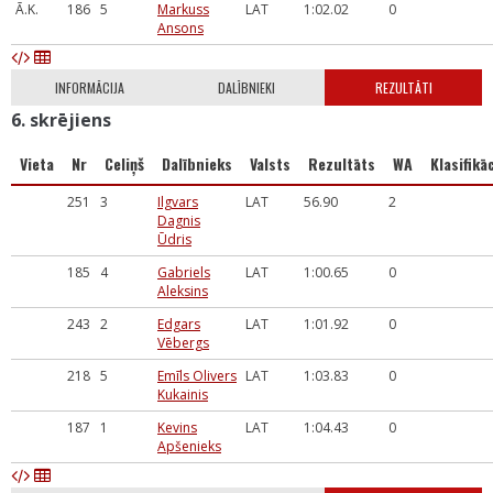
Ā.K.
186
5
Markuss
LAT
1:02.02
0
Ansons
INFORMĀCIJA
DALĪBNIEKI
REZULTĀTI
6. skrējiens
Vieta
Nr
Celiņš
Dalībnieks
Valsts
Rezultāts
WA
Klasifikāc
251
3
Ilgvars
LAT
56.90
2
Dagnis
Ūdris
185
4
Gabriels
LAT
1:00.65
0
Aleksins
243
2
Edgars
LAT
1:01.92
0
Vēbergs
218
5
Emīls Olivers
LAT
1:03.83
0
Kukainis
187
1
Kevins
LAT
1:04.43
0
Apšenieks