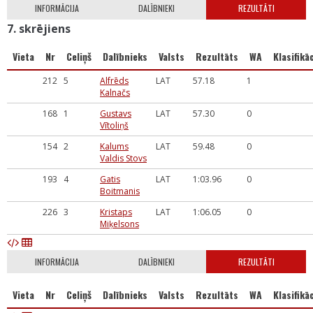
INFORMĀCIJA
DALĪBNIEKI
REZULTĀTI
7. skrējiens
Vieta
Nr
Celiņš
Dalībnieks
Valsts
Rezultāts
WA
Klasifikāc
212
5
Alfrēds
LAT
57.18
1
Kalnačs
168
1
Gustavs
LAT
57.30
0
Vītoliņš
154
2
Kalums
LAT
59.48
0
Valdis Stovs
193
4
Gatis
LAT
1:03.96
0
Boitmanis
226
3
Kristaps
LAT
1:06.05
0
Miķelsons
INFORMĀCIJA
DALĪBNIEKI
REZULTĀTI
Vieta
Nr
Celiņš
Dalībnieks
Valsts
Rezultāts
WA
Klasifikāc