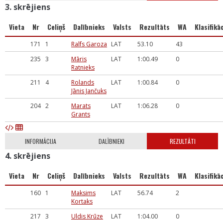
3. skrējiens
Vieta
Nr
Celiņš
Dalībnieks
Valsts
Rezultāts
WA
Klasifikāc
171
1
Ralfs Garoza
LAT
53.10
43
235
3
Māris
LAT
1:00.49
0
Ratnieks
211
4
Rolands
LAT
1:00.84
0
Jānis Jančuks
204
2
Marats
LAT
1:06.28
0
Grants
INFORMĀCIJA
DALĪBNIEKI
REZULTĀTI
4. skrējiens
Vieta
Nr
Celiņš
Dalībnieks
Valsts
Rezultāts
WA
Klasifikāc
160
1
Maksims
LAT
56.74
2
Kortaks
217
3
Uldis Krūze
LAT
1:04.00
0