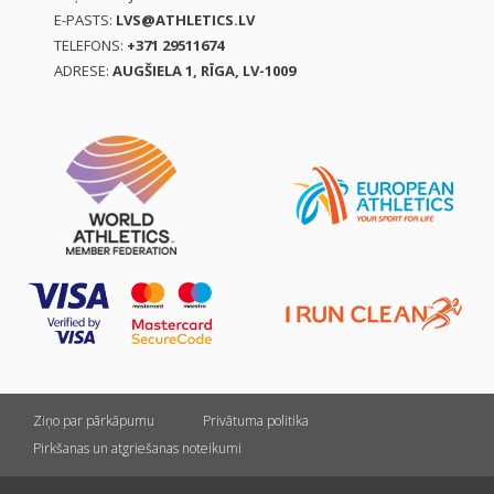
E-PASTS:
LVS@ATHLETICS.LV
TELEFONS:
+371 29511674
ADRESE:
AUGŠIELA 1, RĪGA, LV-1009
Ziņo par pārkāpumu
Privātuma politika
Pirkšanas un atgriešanas noteikumi