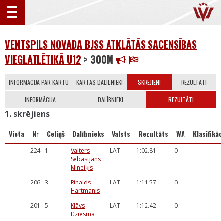
VENTSPILS NOVADA BJSS ATKLĀTĀS SACENSĪBAS
VIEGLATLĒTIKĀ U12
> 300M
INFORMĀCIJA PAR KĀRTU
KĀRTAS DALĪBNIEKI
SKRĒJIENI
REZULTĀTI
INFORMĀCIJA
DALĪBNIEKI
REZULTĀTI
1. skrējiens
Vieta
Nr
Celiņš
Dalībnieks
Valsts
Rezultāts
WA
Klasifikāc
224
1
Valters
LAT
1:02.81
0
Sebastjans
Mineiķis
206
3
Rinalds
LAT
1:11.57
0
Hartmanis
201
5
Klāvs
LAT
1:12.42
0
Dziesma