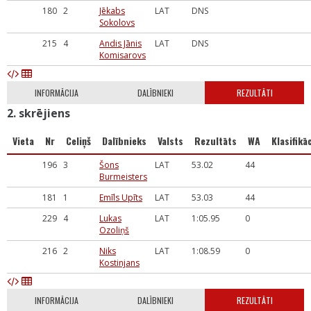
180
2
Jēkabs
LAT
DNS
Sokolovs
215
4
Andis Jānis
LAT
DNS
Komisarovs
INFORMĀCIJA
DALĪBNIEKI
REZULTĀTI
2. skrējiens
Vieta
Nr
Celiņš
Dalībnieks
Valsts
Rezultāts
WA
Klasifikāc
196
3
Šons
LAT
53.02
44
Burmeisters
181
1
Emīls Upīts
LAT
53.03
44
229
4
Lukas
LAT
1:05.95
0
Ozoliņš
216
2
Niks
LAT
1:08.59
0
Kostinjans
INFORMĀCIJA
DALĪBNIEKI
REZULTĀTI