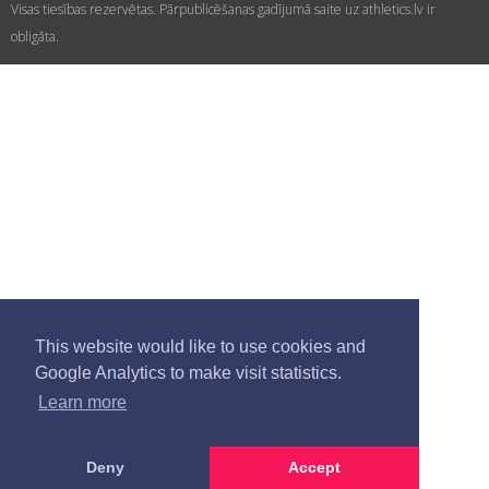
Visas tiesības rezervētas. Pārpublicēšanas gadījumā saite uz athletics.lv ir
obligāta.
This website would like to use cookies and
Google Analytics to make visit statistics.
Learn more
Deny
Accept