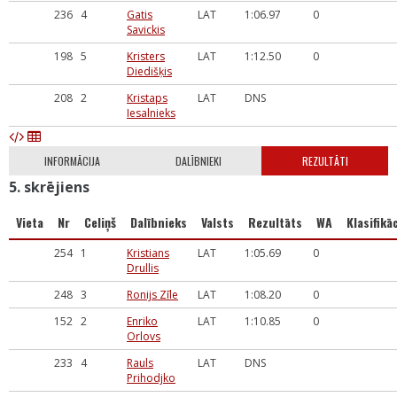
236
4
Gatis
LAT
1:06.97
0
Savickis
198
5
Kristers
LAT
1:12.50
0
Diedišķis
208
2
Kristaps
LAT
DNS
Iesalnieks
INFORMĀCIJA
DALĪBNIEKI
REZULTĀTI
5. skrējiens
Vieta
Nr
Celiņš
Dalībnieks
Valsts
Rezultāts
WA
Klasifikāc
254
1
Kristians
LAT
1:05.69
0
Drullis
248
3
Ronijs Zīle
LAT
1:08.20
0
152
2
Enriko
LAT
1:10.85
0
Orlovs
233
4
Rauls
LAT
DNS
Prihodjko