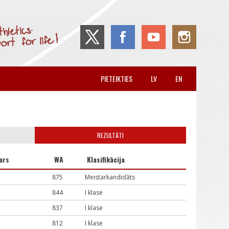
PIETEIKTIES
LV
EN
REZULTĀTI
ars
WA
Klasifikācija
875
Meistarkandidāts
844
I klase
837
I klase
812
I klase