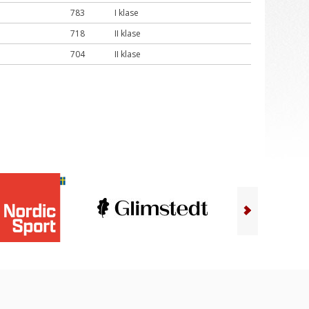
783
I klase
718
II klase
704
II klase