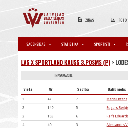
ZIŅAS
FOTO
SACENSĪBAS
STATISTIKA
SPORTISTI
P
LVS X SPORTLAND KAUSS 3.POSMS (P)
> LODE
INFORMĀCIJA
Vieta
Nr
Secība
Dalībnieks
1
47
7
Māris Urtāns
2
149
5
Edgars Berķi
3
183
6
Ralfs Eduard
4
40
3
Aleksandrs V