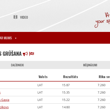
VIDEO
AR MUMS
S GRŪŠANA
DALĪBNIEKI
MĒĢINĀJUMI
Valsts
Rezultāts
Rīka sv
LAT
15.87
7.260
s
LAT
15.35
7.260
s Gauja
LAT
15.22
7.260
olkovs
LAT
14.80
7.260