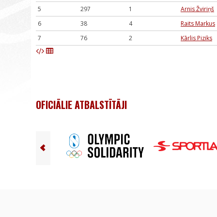
5
297
1
Arnis Žviriņš
6
38
4
Raits Markus
7
76
2
Kārlis Piziks
OFICIĀLIE ATBALSTĪTĀJI