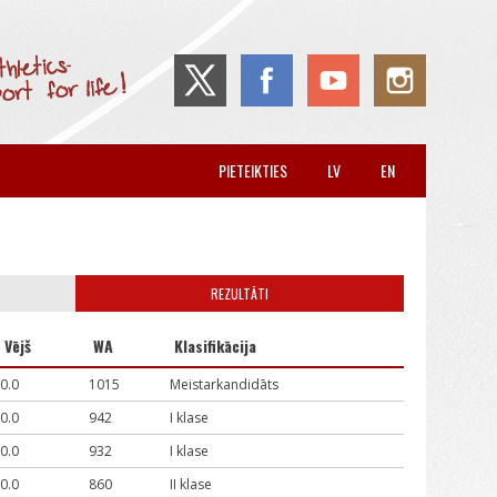
PIETEIKTIES
LV
EN
REZULTĀTI
Vējš
WA
Klasifikācija
0.0
1015
Meistarkandidāts
0.0
942
I klase
0.0
932
I klase
0.0
860
II klase