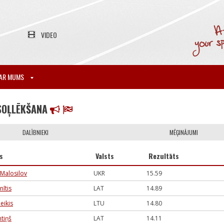
VIDEO
AR MUMS
SOĻLĒKŠANA
DALĪBNIEKI
MĒĢINĀJUMI
s
Valsts
Rezultāts
Malosilov
UKR
15.59
nītis
LAT
14.89
eikis
LTU
14.80
tiņš
LAT
14.11