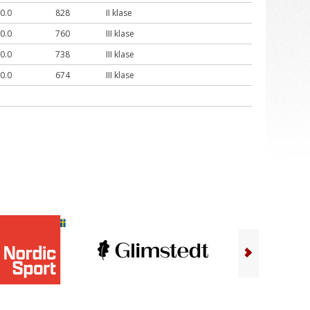
0.0
828
II klase
0.0
760
III klase
0.0
738
III klase
0.0
674
III klase