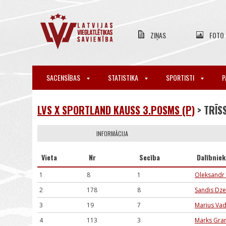
ZIŅAS
FOTO
SACENSĪBAS
STATISTIKA
SPORTISTI
P
LVS X SPORTLAND KAUSS 3.POSMS (P)
> TRĪS
INFORMĀCIJA
Vieta
Nr
Secība
Dalībniek
1
8
1
Oleksandr 
2
178
8
Sandis Dze
3
19
7
Marius Vad
4
113
3
Marks Gran