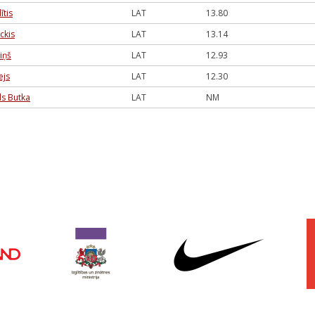
ītis
LAT
13.80
ckis
LAT
13.14
iņš
LAT
12.93
ejs
LAT
12.30
ds Butka
LAT
NM