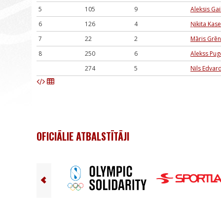
5
105
9
Aleksis Gail
6
126
4
Ņikita Kase
7
22
2
Māris Grēn
8
250
6
Alekss Pug
274
5
Nils Edvar
OFICIĀLIE ATBALSTĪTĀJI