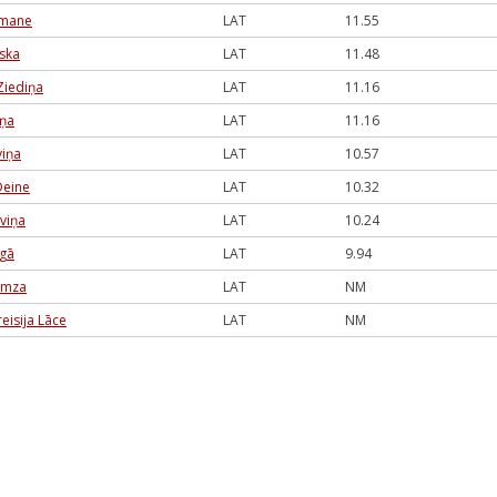
hmane
LAT
11.55
nska
LAT
11.48
iediņa
LAT
11.16
iņa
LAT
11.16
viņa
LAT
10.57
Deine
LAT
10.32
aviņa
LAT
10.24
lgā
LAT
9.94
amza
LAT
NM
eisija Lāce
LAT
NM