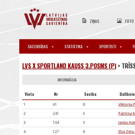
ZIŅAS
FOTO
SACENSĪBAS
STATISTIKA
SPORTISTI
P
LVS X SPORTLAND KAUSS 3.POSMS (P)
> TRĪS
INFORMĀCIJA
Vieta
Nr
Secība
Dalībni
1
61
8
Viktorija
2
241
5
Patrīcija
3
104
3
Janita Ant
4
127
6
Elza Zet