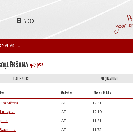
VIDEO
AR MUMS
SOĻLĒKŠANA
DALĪBNIEKI
MĒĢINĀJUMI
eks
Valsts
Rezultāts
 Popovičeva
LAT
12.31
 Muravjova
LAT
12.19
ipina
LAT
11.81
a Baumane
LAT
11.75