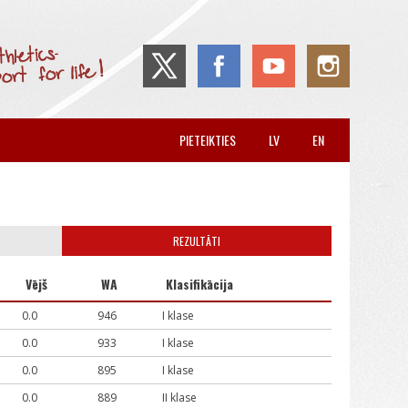
PIETEIKTIES
LV
EN
REZULTĀTI
Vējš
WA
Klasifikācija
0.0
946
I klase
0.0
933
I klase
0.0
895
I klase
0.0
889
II klase