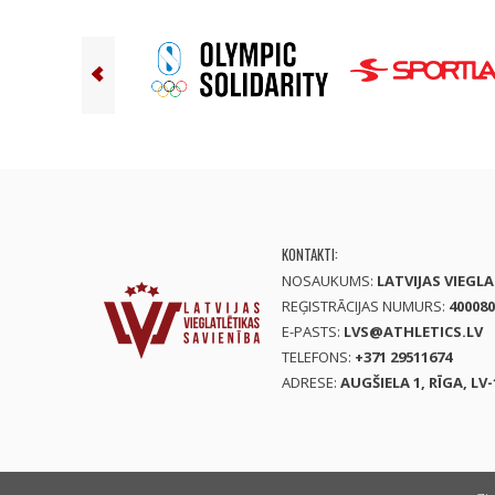
KONTAKTI:
NOSAUKUMS:
LATVIJAS VIEGL
REĢISTRĀCIJAS NUMURS:
400080
E-PASTS:
LVS@ATHLETICS.LV
TELEFONS:
+371 29511674
ADRESE:
AUGŠIELA 1, RĪGA, LV-