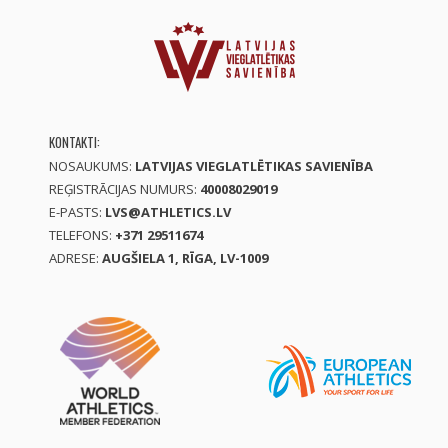
KONTAKTI:
NOSAUKUMS:
LATVIJAS VIEGLATLĒTIKAS SAVIENĪBA
REĢISTRĀCIJAS NUMURS:
40008029019
E-PASTS:
LVS@ATHLETICS.LV
TELEFONS:
+371 29511674
ADRESE:
AUGŠIELA 1, RĪGA, LV-1009