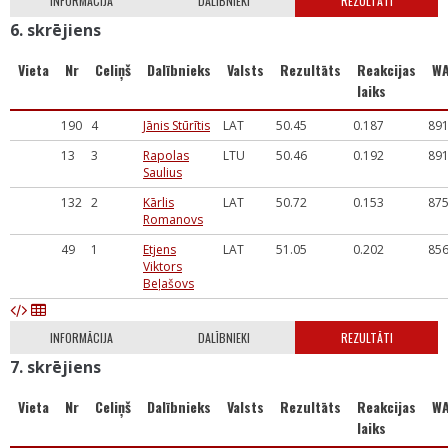
INFORMĀCIJA
DALĪBNIEKI
REZULTĀTI
6. skrējiens
Vieta
Nr
Celiņš
Dalībnieks
Valsts
Rezultāts
Reakcijas
W
laiks
190
4
Jānis Stūrītis
LAT
50.45
0.187
89
13
3
Rapolas
LTU
50.46
0.192
89
Saulius
132
2
Kārlis
LAT
50.72
0.153
87
Romanovs
49
1
Etjens
LAT
51.05
0.202
85
Viktors
Beļašovs
INFORMĀCIJA
DALĪBNIEKI
REZULTĀTI
7. skrējiens
Vieta
Nr
Celiņš
Dalībnieks
Valsts
Rezultāts
Reakcijas
W
laiks