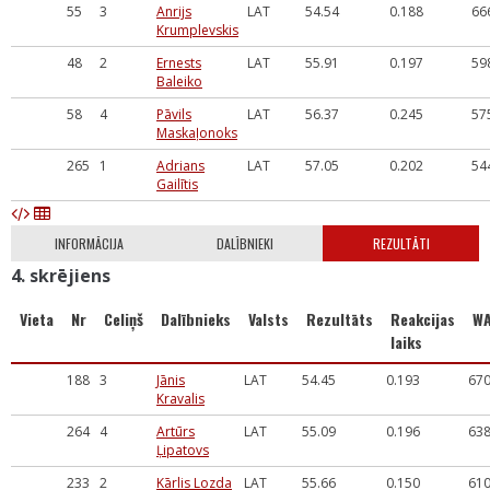
55
3
Anrijs
LAT
54.54
0.188
66
Krumplevskis
48
2
Ernests
LAT
55.91
0.197
59
Baleiko
58
4
Pāvils
LAT
56.37
0.245
57
Maskaļonoks
265
1
Adrians
LAT
57.05
0.202
54
Gailītis
INFORMĀCIJA
DALĪBNIEKI
REZULTĀTI
4. skrējiens
Vieta
Nr
Celiņš
Dalībnieks
Valsts
Rezultāts
Reakcijas
W
laiks
188
3
Jānis
LAT
54.45
0.193
67
Kravalis
264
4
Artūrs
LAT
55.09
0.196
63
Ļipatovs
233
2
Kārlis Lozda
LAT
55.66
0.150
61