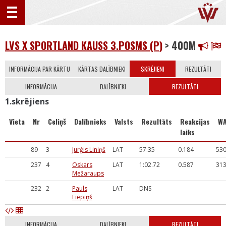
LVS X SPORTLAND KAUSS 3.POSMS (P)
> 400M
INFORMĀCIJA PAR KĀRTU
KĀRTAS DALĪBNIEKI
SKRĒJIENI
REZULTĀTI
INFORMĀCIJA
DALĪBNIEKI
REZULTĀTI
1.skrējiens
Vieta
Nr
Celiņš
Dalībnieks
Valsts
Rezultāts
Reakcijas
W
laiks
89
3
Jurģis Liniņš
LAT
57.35
0.184
53
237
4
Oskars
LAT
1:02.72
0.587
31
Mežaraups
232
2
Pauls
LAT
DNS
Liepiņš
INFORMĀCIJA
DALĪBNIEKI
REZULTĀTI