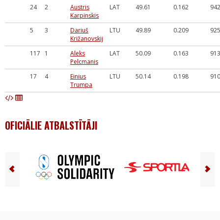
24
2
Austris
LAT
49.61
0.162
94
Karpinskis
5
3
Dariuš
LTU
49.89
0.209
92
Križanovskij
117
1
Aleks
LAT
50.09
0.163
91
Pelcmanis
17
4
Einius
LTU
50.14
0.198
91
Trumpa
OFICIĀLIE ATBALSTĪTĀJI