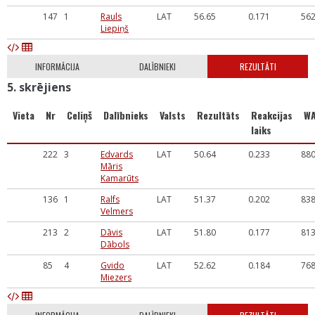
147
1
Rauls
LAT
56.65
0.171
56
Liepiņš
INFORMĀCIJA
DALĪBNIEKI
REZULTĀTI
5. skrējiens
Vieta
Nr
Celiņš
Dalībnieks
Valsts
Rezultāts
Reakcijas
W
laiks
222
3
Edvards
LAT
50.64
0.233
88
Māris
Kamarūts
136
1
Ralfs
LAT
51.37
0.202
83
Velmers
213
2
Dāvis
LAT
51.80
0.177
81
Dābols
85
4
Gvido
LAT
52.62
0.184
76
Miezers