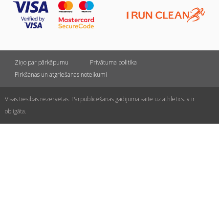
Ziņo par pārkāpumu
Privātuma politika
Pirkšanas un atgriešanas noteikumi
Visas tiesības rezervētas. Pārpublicēšanas gadījumā saite uz athletics.lv ir
obligāta.