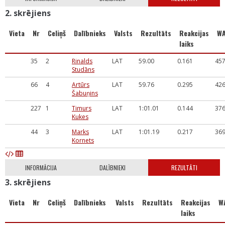
2. skrējiens
Vieta
Nr
Celiņš
Dalībnieks
Valsts
Rezultāts
Reakcijas
W
laiks
35
2
Rinalds
LAT
59.00
0.161
45
Studāns
66
4
Artūrs
LAT
59.76
0.295
42
Šabuņins
227
1
Timurs
LAT
1:01.01
0.144
37
Kukes
44
3
Marks
LAT
1:01.19
0.217
36
Kornets
INFORMĀCIJA
DALĪBNIEKI
REZULTĀTI
3. skrējiens
Vieta
Nr
Celiņš
Dalībnieks
Valsts
Rezultāts
Reakcijas
W
laiks