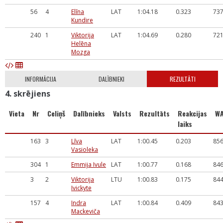
56
4
Elīna
LAT
1:04.18
0.323
73
Kundire
240
1
Viktorija
LAT
1:04.69
0.280
72
Helēna
Mozga
INFORMĀCIJA
DALĪBNIEKI
REZULTĀTI
4. skrējiens
Vieta
Nr
Celiņš
Dalībnieks
Valsts
Rezultāts
Reakcijas
W
laiks
163
3
Līva
LAT
1:00.45
0.203
85
Vasioleka
304
1
Emmija Ivule
LAT
1:00.77
0.168
84
3
2
Viktorija
LTU
1:00.83
0.175
84
Ivickyte
157
4
Indra
LAT
1:00.84
0.409
84
Mackeviča