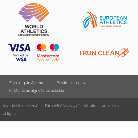
Ziņo par pārkāpumu
Privātuma politika
Pirkšanas un atgriešanas noteikumi
Visas tiesības rezervētas. Pārpublicēšanas gadījumā saite uz athletics.lv ir
obligāta.