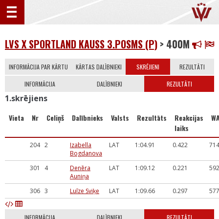
LVS X SPORTLAND KAUSS 3.POSMS (P)
> 400M
INFORMĀCIJA PAR KĀRTU
KĀRTAS DALĪBNIEKI
SKRĒJIENI
REZULTĀTI
INFORMĀCIJA
DALĪBNIEKI
REZULTĀTI
1.skrējiens
Vieta
Nr
Celiņš
Dalībnieks
Valsts
Rezultāts
Reakcijas
W
laiks
204
2
Izabella
LAT
1:04.91
0.422
71
Bogdanova
301
4
Denēra
LAT
1:09.12
0.221
59
Auniņa
306
3
Luīze Sviķe
LAT
1:09.66
0.297
57
INFORMĀCIJA
DALĪBNIEKI
REZULTĀTI