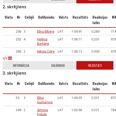
2. skrējiens
Vieta
Nr
Celiņš
Dalībnieks
Valsts
Rezultāts
Reakcijas
W
laiks
208
3
Elīna Bībere
LAT
1:04.91
0.289
71
202
4
Helēna
LAT
1:06.11
0.201
67
Barkāne
266
2
Nikola Ūdre
LAT
1:06.13
0.300
67
INFORMĀCIJA
DALĪBNIEKI
REZULTĀTI
3. skrējiens
Vieta
Nr
Celiņš
Dalībnieks
Valsts
Rezultāts
Reakcijas
W
laiks
53
3
Elīna
LAT
1:00.03
0.331
87
Gumarova
249
2
Simona
LAT
1:02.66
0.231
78
Prikule