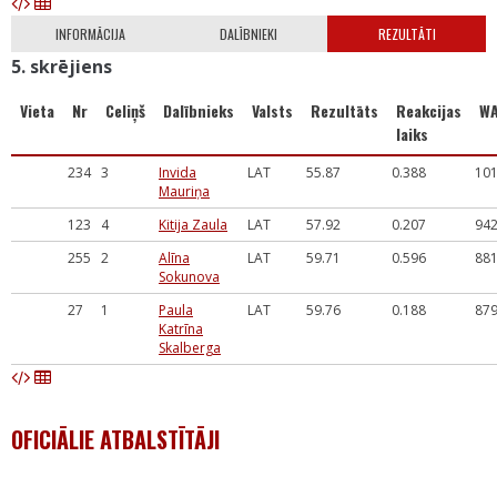
INFORMĀCIJA
DALĪBNIEKI
REZULTĀTI
5. skrējiens
Vieta
Nr
Celiņš
Dalībnieks
Valsts
Rezultāts
Reakcijas
W
laiks
234
3
Invida
LAT
55.87
0.388
10
Mauriņa
123
4
Kitija Zaula
LAT
57.92
0.207
94
255
2
Alīna
LAT
59.71
0.596
88
Sokunova
27
1
Paula
LAT
59.76
0.188
87
Katrīna
Skalberga
OFICIĀLIE ATBALSTĪTĀJI