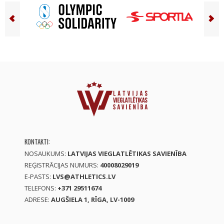
KONTAKTI:
NOSAUKUMS:
LATVIJAS VIEGLATLĒTIKAS SAVIENĪBA
REĢISTRĀCIJAS NUMURS:
40008029019
E-PASTS:
LVS@ATHLETICS.LV
TELEFONS:
+371 29511674
ADRESE:
AUGŠIELA 1, RĪGA, LV-1009