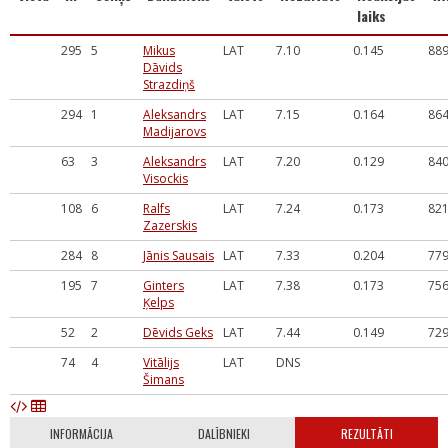
laiks
295
5
Mikus
LAT
7.10
0.145
88
Dāvids
Strazdiņš
294
1
Aleksandrs
LAT
7.15
0.164
86
Madijarovs
63
3
Aleksandrs
LAT
7.20
0.129
84
Visockis
108
6
Ralfs
LAT
7.24
0.173
82
Zazerskis
284
8
Jānis Sausais
LAT
7.33
0.204
77
195
7
Ginters
LAT
7.38
0.173
75
Ķelps
52
2
Dēvids Geks
LAT
7.44
0.149
72
74
4
Vitālijs
LAT
DNS
Šimans
INFORMĀCIJA
DALĪBNIEKI
REZULTĀTI