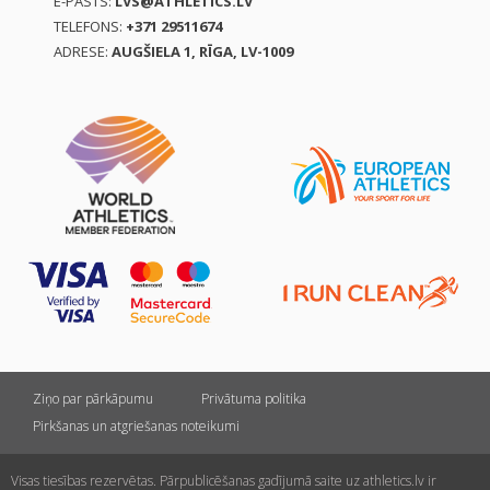
E-PASTS:
LVS@ATHLETICS.LV
TELEFONS:
+371 29511674
ADRESE:
AUGŠIELA 1, RĪGA, LV-1009
Ziņo par pārkāpumu
Privātuma politika
Pirkšanas un atgriešanas noteikumi
Visas tiesības rezervētas. Pārpublicēšanas gadījumā saite uz athletics.lv ir