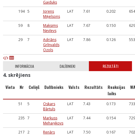
Gaiduks
194
5
Jorens
LAT
7.61
0.202
65
Miķelsons
59
8
Maksims
LAT
7.67
0.150
62
Nevlevs
29
7
Adriāns
LAT
7.86
0.126
55
Grīnvalds
Ozols
INFORMĀCIJA
DALĪBNIEKI
REZULTĀTI
4. skrējiens
Vieta
Nr
Celiņš
Dalībnieks
Valsts
Rezultāts
Reakcijas
W
laiks
51
5
Oskars
LAT
7.43
0.173
73
Bārtuls
235
7
Markuss
LAT
7.44
0.154
72
Mehaņikovs
217
2
Renārs
LAT
7.50
0.167
70