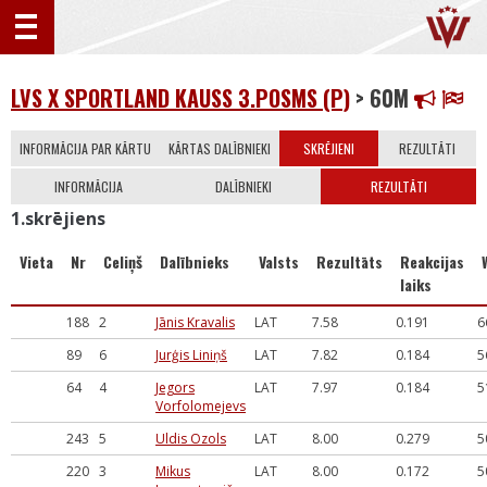
LVS X SPORTLAND KAUSS 3.POSMS (P)
> 60M
INFORMĀCIJA PAR KĀRTU
KĀRTAS DALĪBNIEKI
SKRĒJIENI
REZULTĀTI
INFORMĀCIJA
DALĪBNIEKI
REZULTĀTI
1.skrējiens
Vieta
Nr
Celiņš
Dalībnieks
Valsts
Rezultāts
Reakcijas
laiks
188
2
Jānis Kravalis
LAT
7.58
0.191
6
89
6
Jurģis Liniņš
LAT
7.82
0.184
5
64
4
Jegors
LAT
7.97
0.184
5
Vorfolomejevs
243
5
Uldis Ozols
LAT
8.00
0.279
5
220
3
Mikus
LAT
8.00
0.172
5