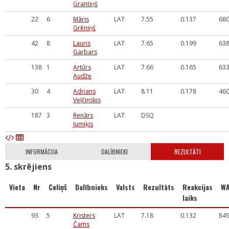
Grantiņš
22
6
Māris
LAT
7.55
0.137
68
Grēniņš
42
8
Lauris
LAT
7.65
0.199
63
Garbars
138
1
Artūrs
LAT
7.66
0.165
63
Audže
30
4
Adrians
LAT
8.11
0.178
46
Veļčinskis
187
3
Renārs
LAT
DSQ
Jumiķis
INFORMĀCIJA
DALĪBNIEKI
REZULTĀTI
5. skrējiens
Vieta
Nr
Celiņš
Dalībnieks
Valsts
Rezultāts
Reakcijas
W
laiks
93
5
Kristers
LAT
7.18
0.132
84
Čams