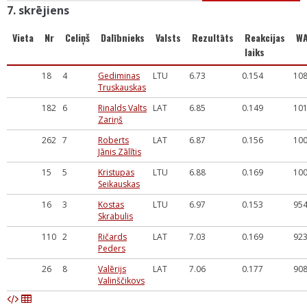
7. skrējiens
Vieta
Nr
Celiņš
Dalībnieks
Valsts
Rezultāts
Reakcijas
W
laiks
18
4
Gediminas
LTU
6.73
0.154
10
Truskauskas
182
6
Rinalds Valts
LAT
6.85
0.149
10
Zariņš
262
7
Roberts
LAT
6.87
0.156
10
Jānis Zālītis
15
5
Kristupas
LTU
6.88
0.169
10
Seikauskas
16
3
Kostas
LTU
6.97
0.153
95
Skrabulis
110
2
Ričards
LAT
7.03
0.169
92
Peders
26
8
Valērijs
LAT
7.06
0.177
90
Valinščikovs