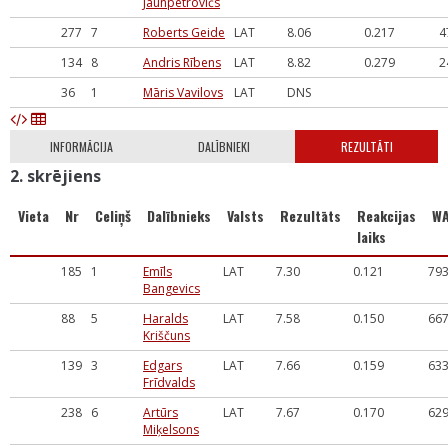
Jaunpetrovičs
277
7
Roberts Geide
LAT
8.06
0.217
4
134
8
Andris Rībens
LAT
8.82
0.279
2
36
1
Māris Vavilovs
LAT
DNS
INFORMĀCIJA
DALĪBNIEKI
REZULTĀTI
2. skrējiens
Vieta
Nr
Celiņš
Dalībnieks
Valsts
Rezultāts
Reakcijas
W
laiks
185
1
Emīls
LAT
7.30
0.121
79
Bangevics
88
5
Haralds
LAT
7.58
0.150
66
Kriščuns
139
3
Edgars
LAT
7.66
0.159
63
Frīdvalds
238
6
Artūrs
LAT
7.67
0.170
62
Miķelsons