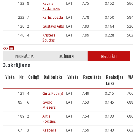
133
8
Kevins
LAT
7.75
0.152
59
Rudzinskis
233
7
Kārlis Lozda
LAT
7.78
0.150
58
120
2
Gustavs Ailts
LAT
7.93
0.164
52
146
4
Kristers
LAT
7.99
0.228
50
Ščuckis
INFORMĀCIJA
DALĪBNIEKI
REZULTĀTI
3. skrējiens
Vieta
Nr
Celiņš
Dalībnieks
Valsts
Rezultāts
Reakcijas
W
laiks
121
4
Ģirts Putniņš
LAT
7.49
0.215
70
85
6
Gvido
LAT
7.53
0.145
68
Miezers
189
2
Artis
LAT
7.54
0.133
68
Podziņš
67
3
Kaspars
LAT
7.59
0.143
66