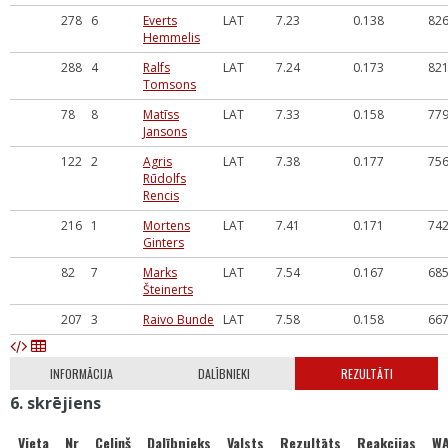
278
6
Everts
LAT
7.23
0.138
82
Hemmelis
288
4
Ralfs
LAT
7.24
0.173
82
Tomsons
78
8
Matīss
LAT
7.33
0.158
77
Jansons
122
2
Agris
LAT
7.38
0.177
75
Rūdolfs
Rencis
216
1
Mortens
LAT
7.41
0.171
74
Ginters
82
7
Marks
LAT
7.54
0.167
68
Šteinerts
207
3
Raivo Bunde
LAT
7.58
0.158
66
INFORMĀCIJA
DALĪBNIEKI
REZULTĀTI
6. skrējiens
Vieta
Nr
Celiņš
Dalībnieks
Valsts
Rezultāts
Reakcijas
W